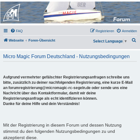
Micro Magic Forum
Deutschland
FAQ
Registrieren
Anmelden
S
Webseite
Foren-Übersicht
Select Language
▼
u
c
Micro Magic Forum Deutschland - Nutzungsbedingungen
h
e
Aufgrund vermehrter gefälschter Registrierungsanfragen schreibe uns
bitte, zusätzlich zu deiner nachfolgenden Registrierung, eine kurze E-Mail
an forumregistrierung@micromagic-rc-segeln.de oder sende uns eine
Nachricht über das Kontaktformular, damit wir deine
Registrierungsanfrage als echt identifizieren können.
Danke für deine Hilfe und dein Verständnis!
Mit der Registrierung in diesem Forum und dessen Nutzung
stimmst du den folgenden Nutzungsbedingungen zu und
akzeptierst diese.