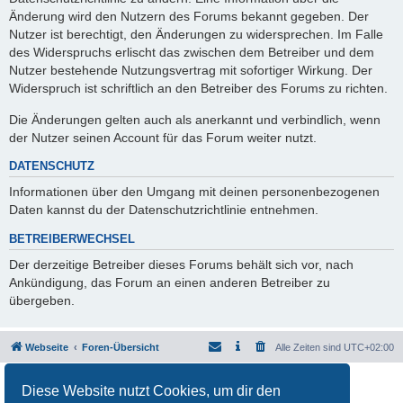
Änderung wird den Nutzern des Forums bekannt gegeben. Der
Nutzer ist berechtigt, den Änderungen zu widersprechen. Im Falle
des Widerspruchs erlischt das zwischen dem Betreiber und dem
Nutzer bestehende Nutzungsvertrag mit sofortiger Wirkung. Der
Widerspruch ist schriftlich an den Betreiber des Forums zu richten.
Die Änderungen gelten auch als anerkannt und verbindlich, wenn
der Nutzer seinen Account für das Forum weiter nutzt.
DATENSCHUTZ
Informationen über den Umgang mit deinen personenbezogenen
Daten kannst du der Datenschutzrichtlinie entnehmen.
BETREIBERWECHSEL
Der derzeitige Betreiber dieses Forums behält sich vor, nach
Ankündigung, das Forum an einen anderen Betreiber zu
übergeben.
Webseite
Foren-Übersicht
Alle Zeiten sind
UTC+02:00
Powered by
phpBB
® Forum Software © phpBB Limited
Diese Website nutzt Cookies, um dir den
Deutsche Übersetzung durch
phpBB.de