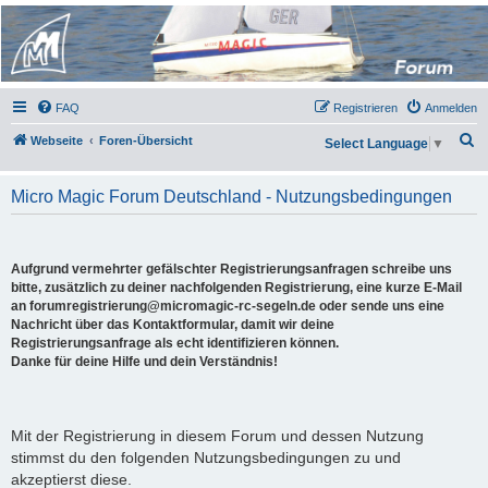
Micro Magic Forum
Deutschland
FAQ
Registrieren
Anmelden
S
Webseite
Foren-Übersicht
Select Language
▼
u
c
Micro Magic Forum Deutschland - Nutzungsbedingungen
h
e
Aufgrund vermehrter gefälschter Registrierungsanfragen schreibe uns
bitte, zusätzlich zu deiner nachfolgenden Registrierung, eine kurze E-Mail
an forumregistrierung@micromagic-rc-segeln.de oder sende uns eine
Nachricht über das Kontaktformular, damit wir deine
Registrierungsanfrage als echt identifizieren können.
Danke für deine Hilfe und dein Verständnis!
Mit der Registrierung in diesem Forum und dessen Nutzung
stimmst du den folgenden Nutzungsbedingungen zu und
akzeptierst diese.