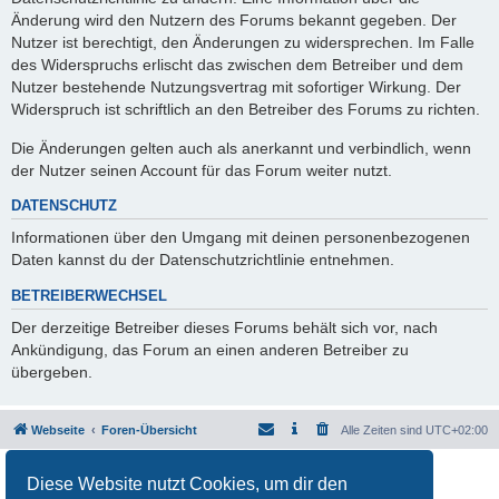
Änderung wird den Nutzern des Forums bekannt gegeben. Der
Nutzer ist berechtigt, den Änderungen zu widersprechen. Im Falle
des Widerspruchs erlischt das zwischen dem Betreiber und dem
Nutzer bestehende Nutzungsvertrag mit sofortiger Wirkung. Der
Widerspruch ist schriftlich an den Betreiber des Forums zu richten.
Die Änderungen gelten auch als anerkannt und verbindlich, wenn
der Nutzer seinen Account für das Forum weiter nutzt.
DATENSCHUTZ
Informationen über den Umgang mit deinen personenbezogenen
Daten kannst du der Datenschutzrichtlinie entnehmen.
BETREIBERWECHSEL
Der derzeitige Betreiber dieses Forums behält sich vor, nach
Ankündigung, das Forum an einen anderen Betreiber zu
übergeben.
Webseite
Foren-Übersicht
Alle Zeiten sind
UTC+02:00
Powered by
phpBB
® Forum Software © phpBB Limited
Diese Website nutzt Cookies, um dir den
Deutsche Übersetzung durch
phpBB.de