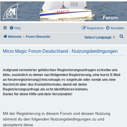
Micro Magic Forum
Deutschland
FAQ
Registrieren
Anmelden
S
Webseite
Foren-Übersicht
Select Language
▼
u
c
Micro Magic Forum Deutschland - Nutzungsbedingungen
h
e
Aufgrund vermehrter gefälschter Registrierungsanfragen schreibe uns
bitte, zusätzlich zu deiner nachfolgenden Registrierung, eine kurze E-Mail
an forumregistrierung@micromagic-rc-segeln.de oder sende uns eine
Nachricht über das Kontaktformular, damit wir deine
Registrierungsanfrage als echt identifizieren können.
Danke für deine Hilfe und dein Verständnis!
Mit der Registrierung in diesem Forum und dessen Nutzung
stimmst du den folgenden Nutzungsbedingungen zu und
akzeptierst diese.