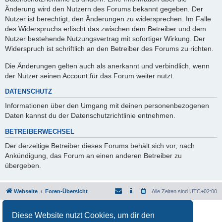
Änderung wird den Nutzern des Forums bekannt gegeben. Der
Nutzer ist berechtigt, den Änderungen zu widersprechen. Im Falle
des Widerspruchs erlischt das zwischen dem Betreiber und dem
Nutzer bestehende Nutzungsvertrag mit sofortiger Wirkung. Der
Widerspruch ist schriftlich an den Betreiber des Forums zu richten.
Die Änderungen gelten auch als anerkannt und verbindlich, wenn
der Nutzer seinen Account für das Forum weiter nutzt.
DATENSCHUTZ
Informationen über den Umgang mit deinen personenbezogenen
Daten kannst du der Datenschutzrichtlinie entnehmen.
BETREIBERWECHSEL
Der derzeitige Betreiber dieses Forums behält sich vor, nach
Ankündigung, das Forum an einen anderen Betreiber zu
übergeben.
Webseite
Foren-Übersicht
Alle Zeiten sind
UTC+02:00
Powered by
phpBB
® Forum Software © phpBB Limited
Diese Website nutzt Cookies, um dir den
Deutsche Übersetzung durch
phpBB.de