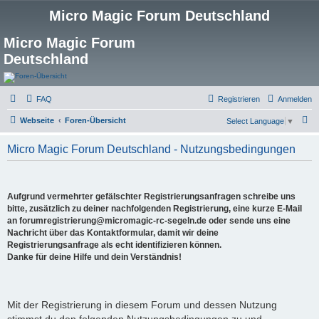
Micro Magic Forum Deutschland
Micro Magic Forum
Deutschland
FAQ
Registrieren
Anmelden
S
Webseite
Foren-Übersicht
Select Language
▼
u
Micro Magic Forum Deutschland - Nutzungsbedingungen
c
h
e
Aufgrund vermehrter gefälschter Registrierungsanfragen schreibe uns
bitte, zusätzlich zu deiner nachfolgenden Registrierung, eine kurze E-Mail
an forumregistrierung@micromagic-rc-segeln.de oder sende uns eine
Nachricht über das Kontaktformular, damit wir deine
Registrierungsanfrage als echt identifizieren können.
Danke für deine Hilfe und dein Verständnis!
Mit der Registrierung in diesem Forum und dessen Nutzung
stimmst du den folgenden Nutzungsbedingungen zu und