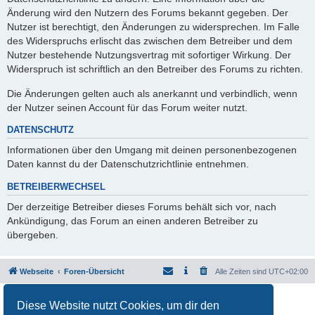
Änderung wird den Nutzern des Forums bekannt gegeben. Der
Nutzer ist berechtigt, den Änderungen zu widersprechen. Im Falle
des Widerspruchs erlischt das zwischen dem Betreiber und dem
Nutzer bestehende Nutzungsvertrag mit sofortiger Wirkung. Der
Widerspruch ist schriftlich an den Betreiber des Forums zu richten.
Die Änderungen gelten auch als anerkannt und verbindlich, wenn
der Nutzer seinen Account für das Forum weiter nutzt.
DATENSCHUTZ
Informationen über den Umgang mit deinen personenbezogenen
Daten kannst du der Datenschutzrichtlinie entnehmen.
BETREIBERWECHSEL
Der derzeitige Betreiber dieses Forums behält sich vor, nach
Ankündigung, das Forum an einen anderen Betreiber zu
übergeben.
Webseite
Foren-Übersicht
Alle Zeiten sind
UTC+02:00
Powered by
phpBB
® Forum Software © phpBB Limited
Diese Website nutzt Cookies, um dir den
Deutsche Übersetzung durch
phpBB.de