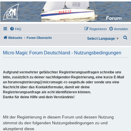
Micro Magic Forum
Deutschland
FAQ
Registrieren
Anmelden
S
Webseite
Foren-Übersicht
Select Language
▼
u
c
Micro Magic Forum Deutschland - Nutzungsbedingungen
h
e
Aufgrund vermehrter gefälschter Registrierungsanfragen schreibe uns
bitte, zusätzlich zu deiner nachfolgenden Registrierung, eine kurze E-Mail
an forumregistrierung@micromagic-rc-segeln.de oder sende uns eine
Nachricht über das Kontaktformular, damit wir deine
Registrierungsanfrage als echt identifizieren können.
Danke für deine Hilfe und dein Verständnis!
Mit der Registrierung in diesem Forum und dessen Nutzung
stimmst du den folgenden Nutzungsbedingungen zu und
akzeptierst diese.