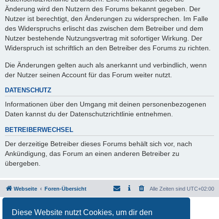
Änderung wird den Nutzern des Forums bekannt gegeben. Der
Nutzer ist berechtigt, den Änderungen zu widersprechen. Im Falle
des Widerspruchs erlischt das zwischen dem Betreiber und dem
Nutzer bestehende Nutzungsvertrag mit sofortiger Wirkung. Der
Widerspruch ist schriftlich an den Betreiber des Forums zu richten.
Die Änderungen gelten auch als anerkannt und verbindlich, wenn
der Nutzer seinen Account für das Forum weiter nutzt.
DATENSCHUTZ
Informationen über den Umgang mit deinen personenbezogenen
Daten kannst du der Datenschutzrichtlinie entnehmen.
BETREIBERWECHSEL
Der derzeitige Betreiber dieses Forums behält sich vor, nach
Ankündigung, das Forum an einen anderen Betreiber zu
übergeben.
Webseite
Foren-Übersicht
Alle Zeiten sind
UTC+02:00
Powered by
phpBB
® Forum Software © phpBB Limited
Diese Website nutzt Cookies, um dir den
Deutsche Übersetzung durch
phpBB.de