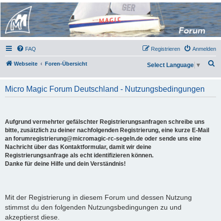
Micro Magic Forum
Deutschland
FAQ
Registrieren
Anmelden
S
Webseite
Foren-Übersicht
Select Language
▼
u
c
Micro Magic Forum Deutschland - Nutzungsbedingungen
h
e
Aufgrund vermehrter gefälschter Registrierungsanfragen schreibe uns
bitte, zusätzlich zu deiner nachfolgenden Registrierung, eine kurze E-Mail
an forumregistrierung@micromagic-rc-segeln.de oder sende uns eine
Nachricht über das Kontaktformular, damit wir deine
Registrierungsanfrage als echt identifizieren können.
Danke für deine Hilfe und dein Verständnis!
Mit der Registrierung in diesem Forum und dessen Nutzung
stimmst du den folgenden Nutzungsbedingungen zu und
akzeptierst diese.