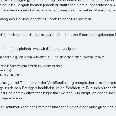
 bei aller Sorgfalt können jedoch Ausfallzeiten nicht ausgeschlossen 
flussbereich des Betreibers liegen, über das Internet nicht abrufbar ist
umfang des Forums jederzeit zu ändern oder zu erweitern.
u dich, nicht gegen die Nutzungsregeln, die guten Sitten oder geltendes
einmal beispielhaft, was wirklich unzulässig ist,
oder die guten Sitten verstoßen, z. B. beleidigende oder unwahre Inhalte,
zte Inhalte widerrechtlich zu veröffentlichen
ostings)
dend zu nutzen.
e Beiträge und Themen vor der Veröffentlichung entsprechend zu überprüf
 zu deinen Beträgen hochlädst, keine Schäden, z. B. durch Virenbefal
st und damit weltweitbar zugreifbar werden. Ein Anspruch gegenüber
 ausgeschlossen.
ierter Benutzer kann der Betreiber unabhängig von einer Kündigung des