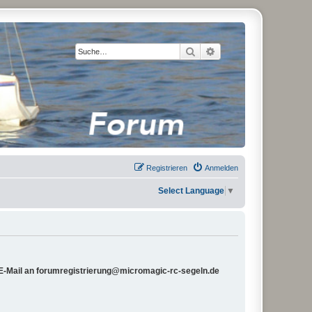
Suche
Erweiterte Suche
Registrieren
Anmelden
Select Language
▼
e E-Mail an forumregistrierung@micromagic-rc-segeln.de