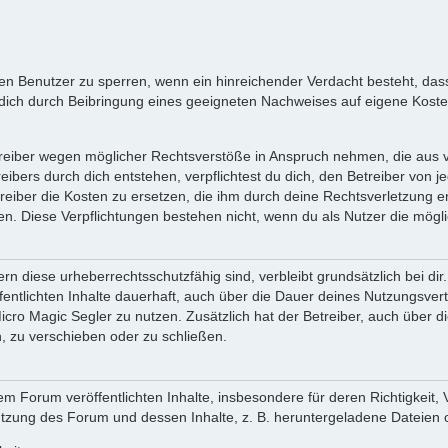
inen Benutzer zu sperren, wenn ein hinreichender Verdacht besteht, d
ich durch Beibringung eines geeigneten Nachweises auf eigene Kost
reiber wegen möglicher Rechtsverstöße in Anspruch nehmen, die aus vo
ibers durch dich entstehen, verpflichtest du dich, den Betreiber von 
iber die Kosten zu ersetzen, die ihm durch deine Rechtsverletzung ent
zen. Diese Verpflichtungen bestehen nicht, wenn du als Nutzer die mögli
n diese urheberrechtsschutzfähig sind, verbleibt grundsätzlich bei d
öffentlichten Inhalte dauerhaft, auch über die Dauer deines Nutzungsve
cro Magic Segler zu nutzen. Zusätzlich hat der Betreiber, auch über 
, zu verschieben oder zu schließen.
m Forum veröffentlichten Inhalte, insbesondere für deren Richtigkeit, 
Nutzung des Forum und dessen Inhalte, z. B. heruntergeladene Dateien