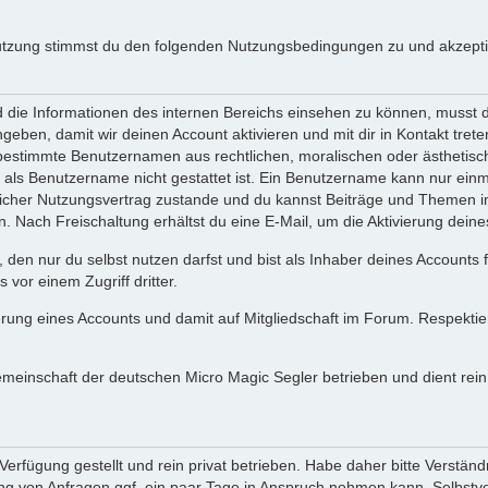
utzung stimmst du den folgenden Nutzungsbedingungen zu und akzeptie
ie Informationen des internen Bereichs einsehen zu können, musst du 
ngeben, damit wir deinen Account aktivieren und mit dir in Kontakt tre
s bestimmte Benutzernamen aus rechtlichen, moralischen oder ästhetis
ls Benutzername nicht gestattet ist. Ein Benutzername kann nur einma
icher Nutzungsvertrag zustande und du kannst Beiträge und Themen im
Nach Freischaltung erhältst du eine E-Mail, um die Aktivierung deine
 den nur du selbst nutzen darfst und bist als Inhaber deines Accounts
vor einem Zugriff dritter.
erung eines Accounts und damit auf Mitgliedschaft im Forum. Respekti
gemeinschaft der deutschen Micro Magic Segler betrieben und dient re
erfügung gestellt und rein privat betrieben. Habe daher bitte Verständ
g von Anfragen ggf. ein paar Tage in Anspruch nehmen kann. Selbstver