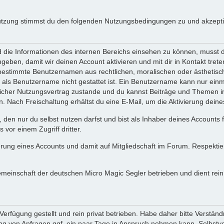
utzung stimmst du den folgenden Nutzungsbedingungen zu und akzeptie
ie Informationen des internen Bereichs einsehen zu können, musst du 
ngeben, damit wir deinen Account aktivieren und mit dir in Kontakt tre
s bestimmte Benutzernamen aus rechtlichen, moralischen oder ästhetis
ls Benutzername nicht gestattet ist. Ein Benutzername kann nur einma
icher Nutzungsvertrag zustande und du kannst Beiträge und Themen im
Nach Freischaltung erhältst du eine E-Mail, um die Aktivierung deine
 den nur du selbst nutzen darfst und bist als Inhaber deines Accounts
vor einem Zugriff dritter.
erung eines Accounts und damit auf Mitgliedschaft im Forum. Respekti
gemeinschaft der deutschen Micro Magic Segler betrieben und dient re
erfügung gestellt und rein privat betrieben. Habe daher bitte Verständ
g von Anfragen ggf. ein paar Tage in Anspruch nehmen kann. Selbstver