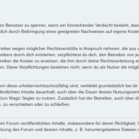
inen Benutzer zu sperren, wenn ein hinreichender Verdacht besteht, d
ich durch Beibringung eines geeigneten Nachweises auf eigene Kost
reiber wegen möglicher Rechtsverstöße in Anspruch nehmen, die aus vo
ibers durch dich entstehen, verpflichtest du dich, den Betreiber von 
iber die Kosten zu ersetzen, die ihm durch deine Rechtsverletzung ent
zen. Diese Verpflichtungen bestehen nicht, wenn du als Nutzer die mögli
n diese urheberrechtsschutzfähig sind, verbleibt grundsätzlich bei d
öffentlichten Inhalte dauerhaft, auch über die Dauer deines Nutzungsve
cro Magic Segler zu nutzen. Zusätzlich hat der Betreiber, auch über 
, zu verschieben oder zu schließen.
m Forum veröffentlichten Inhalte, insbesondere für deren Richtigkeit, 
Nutzung des Forum und dessen Inhalte, z. B. heruntergeladene Dateien