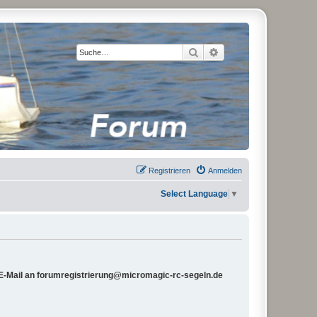
Suche
Erweiterte Suche
Registrieren
Anmelden
Select Language
▼
e E-Mail an forumregistrierung@micromagic-rc-segeln.de