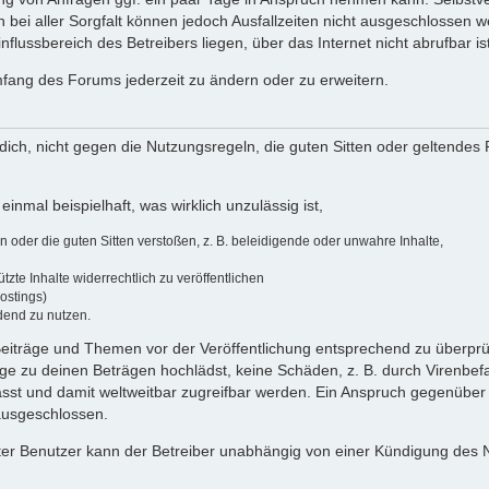
 bei aller Sorgfalt können jedoch Ausfallzeiten nicht ausgeschlossen 
flussbereich des Betreibers liegen, über das Internet nicht abrufbar ist
umfang des Forums jederzeit zu ändern oder zu erweitern.
u dich, nicht gegen die Nutzungsregeln, die guten Sitten oder geltendes
einmal beispielhaft, was wirklich unzulässig ist,
oder die guten Sitten verstoßen, z. B. beleidigende oder unwahre Inhalte,
zte Inhalte widerrechtlich zu veröffentlichen
ostings)
dend zu nutzen.
e Beiträge und Themen vor der Veröffentlichung entsprechend zu überprüf
 zu deinen Beträgen hochlädst, keine Schäden, z. B. durch Virenbefal
st und damit weltweitbar zugreifbar werden. Ein Anspruch gegenüber
 ausgeschlossen.
ierter Benutzer kann der Betreiber unabhängig von einer Kündigung des