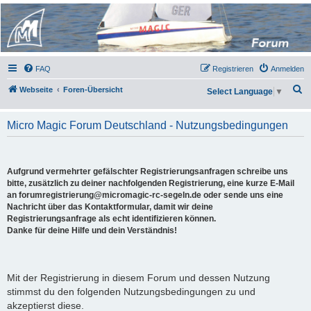
Micro Magic Forum
Deutschland
FAQ
Registrieren
Anmelden
S
Webseite
Foren-Übersicht
Select Language
▼
u
c
Micro Magic Forum Deutschland - Nutzungsbedingungen
h
e
Aufgrund vermehrter gefälschter Registrierungsanfragen schreibe uns
bitte, zusätzlich zu deiner nachfolgenden Registrierung, eine kurze E-Mail
an forumregistrierung@micromagic-rc-segeln.de oder sende uns eine
Nachricht über das Kontaktformular, damit wir deine
Registrierungsanfrage als echt identifizieren können.
Danke für deine Hilfe und dein Verständnis!
Mit der Registrierung in diesem Forum und dessen Nutzung
stimmst du den folgenden Nutzungsbedingungen zu und
akzeptierst diese.