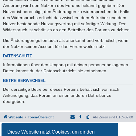
Änderung wird den Nutzern des Forums bekannt gegeben. Der
Nutzer ist berechtigt, den Änderungen zu widersprechen. Im Falle
des Widerspruchs erlischt das zwischen dem Betreiber und dem
Nutzer bestehende Nutzungsvertrag mit sofortiger Wirkung. Der
Widerspruch ist schriftlich an den Betreiber des Forums zu richten.
Die Änderungen gelten auch als anerkannt und verbindlich, wenn
der Nutzer seinen Account für das Forum weiter nutzt.
DATENSCHUTZ
Informationen über den Umgang mit deinen personenbezogenen
Daten kannst du der Datenschutzrichtlinie entnehmen.
BETREIBERWECHSEL
Der derzeitige Betreiber dieses Forums behält sich vor, nach
Ankündigung, das Forum an einen anderen Betreiber zu
übergeben.
Webseite
Foren-Übersicht
Alle Zeiten sind
UTC+02:00
Powered by
phpBB
® Forum Software © phpBB Limited
Diese Website nutzt Cookies, um dir den
Deutsche Übersetzung durch
phpBB.de