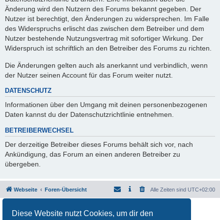
Änderung wird den Nutzern des Forums bekannt gegeben. Der
Nutzer ist berechtigt, den Änderungen zu widersprechen. Im Falle
des Widerspruchs erlischt das zwischen dem Betreiber und dem
Nutzer bestehende Nutzungsvertrag mit sofortiger Wirkung. Der
Widerspruch ist schriftlich an den Betreiber des Forums zu richten.
Die Änderungen gelten auch als anerkannt und verbindlich, wenn
der Nutzer seinen Account für das Forum weiter nutzt.
DATENSCHUTZ
Informationen über den Umgang mit deinen personenbezogenen
Daten kannst du der Datenschutzrichtlinie entnehmen.
BETREIBERWECHSEL
Der derzeitige Betreiber dieses Forums behält sich vor, nach
Ankündigung, das Forum an einen anderen Betreiber zu
übergeben.
Webseite
Foren-Übersicht
Alle Zeiten sind
UTC+02:00
Powered by
phpBB
® Forum Software © phpBB Limited
Diese Website nutzt Cookies, um dir den
Deutsche Übersetzung durch
phpBB.de