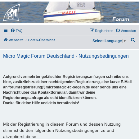
Micro Magic Forum
Deutschland
FAQ
Registrieren
Anmelden
S
Webseite
Foren-Übersicht
Select Language
▼
u
c
Micro Magic Forum Deutschland - Nutzungsbedingungen
h
e
Aufgrund vermehrter gefälschter Registrierungsanfragen schreibe uns
bitte, zusätzlich zu deiner nachfolgenden Registrierung, eine kurze E-Mail
an forumregistrierung@micromagic-rc-segeln.de oder sende uns eine
Nachricht über das Kontaktformular, damit wir deine
Registrierungsanfrage als echt identifizieren können.
Danke für deine Hilfe und dein Verständnis!
Mit der Registrierung in diesem Forum und dessen Nutzung
stimmst du den folgenden Nutzungsbedingungen zu und
akzeptierst diese.