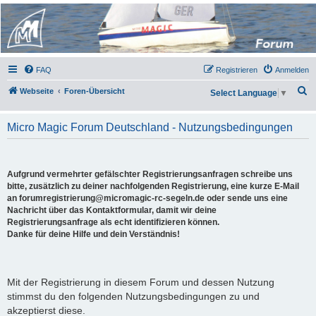
Micro Magic Forum
Deutschland
FAQ
Registrieren
Anmelden
S
Webseite
Foren-Übersicht
Select Language
▼
u
c
Micro Magic Forum Deutschland - Nutzungsbedingungen
h
e
Aufgrund vermehrter gefälschter Registrierungsanfragen schreibe uns
bitte, zusätzlich zu deiner nachfolgenden Registrierung, eine kurze E-Mail
an forumregistrierung@micromagic-rc-segeln.de oder sende uns eine
Nachricht über das Kontaktformular, damit wir deine
Registrierungsanfrage als echt identifizieren können.
Danke für deine Hilfe und dein Verständnis!
Mit der Registrierung in diesem Forum und dessen Nutzung
stimmst du den folgenden Nutzungsbedingungen zu und
akzeptierst diese.