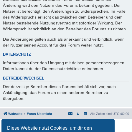
Änderung wird den Nutzern des Forums bekannt gegeben. Der
Nutzer ist berechtigt, den Änderungen zu widersprechen. Im Falle
des Widerspruchs erlischt das zwischen dem Betreiber und dem
Nutzer bestehende Nutzungsvertrag mit sofortiger Wirkung. Der
Widerspruch ist schriftlich an den Betreiber des Forums zu richten.
Die Änderungen gelten auch als anerkannt und verbindlich, wenn
der Nutzer seinen Account für das Forum weiter nutzt.
DATENSCHUTZ
Informationen über den Umgang mit deinen personenbezogenen
Daten kannst du der Datenschutzrichtlinie entnehmen.
BETREIBERWECHSEL
Der derzeitige Betreiber dieses Forums behält sich vor, nach
Ankündigung, das Forum an einen anderen Betreiber zu
übergeben.
Webseite
Foren-Übersicht
Alle Zeiten sind
UTC+02:00
Powered by
phpBB
® Forum Software © phpBB Limited
Diese Website nutzt Cookies, um dir den
Deutsche Übersetzung durch
phpBB.de