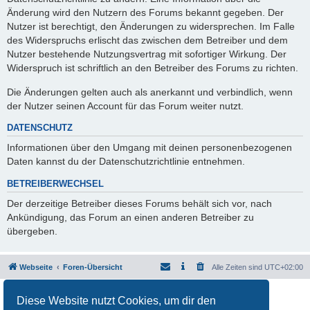
Änderung wird den Nutzern des Forums bekannt gegeben. Der
Nutzer ist berechtigt, den Änderungen zu widersprechen. Im Falle
des Widerspruchs erlischt das zwischen dem Betreiber und dem
Nutzer bestehende Nutzungsvertrag mit sofortiger Wirkung. Der
Widerspruch ist schriftlich an den Betreiber des Forums zu richten.
Die Änderungen gelten auch als anerkannt und verbindlich, wenn
der Nutzer seinen Account für das Forum weiter nutzt.
DATENSCHUTZ
Informationen über den Umgang mit deinen personenbezogenen
Daten kannst du der Datenschutzrichtlinie entnehmen.
BETREIBERWECHSEL
Der derzeitige Betreiber dieses Forums behält sich vor, nach
Ankündigung, das Forum an einen anderen Betreiber zu
übergeben.
Webseite
Foren-Übersicht
Alle Zeiten sind
UTC+02:00
Powered by
phpBB
® Forum Software © phpBB Limited
Diese Website nutzt Cookies, um dir den
Deutsche Übersetzung durch
phpBB.de