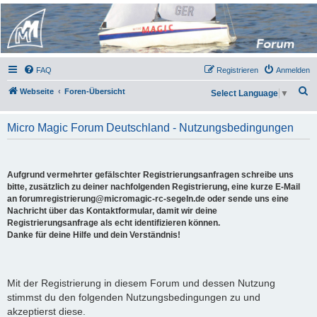
Micro Magic Forum
Deutschland
FAQ
Registrieren
Anmelden
S
Webseite
Foren-Übersicht
Select Language
▼
u
c
Micro Magic Forum Deutschland - Nutzungsbedingungen
h
e
Aufgrund vermehrter gefälschter Registrierungsanfragen schreibe uns
bitte, zusätzlich zu deiner nachfolgenden Registrierung, eine kurze E-Mail
an forumregistrierung@micromagic-rc-segeln.de oder sende uns eine
Nachricht über das Kontaktformular, damit wir deine
Registrierungsanfrage als echt identifizieren können.
Danke für deine Hilfe und dein Verständnis!
Mit der Registrierung in diesem Forum und dessen Nutzung
stimmst du den folgenden Nutzungsbedingungen zu und
akzeptierst diese.