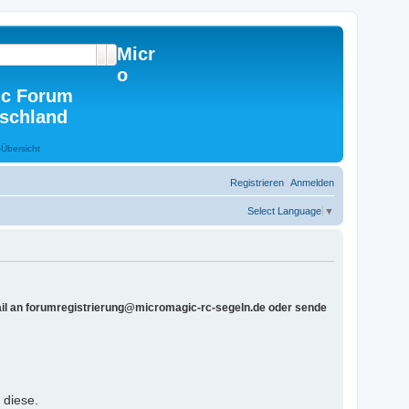
Micr
Suche
Erweiterte Suche
o
c Forum
schland
Registrieren
Anmelden
Select Language
▼
Mail an forumregistrierung@micromagic-rc-segeln.de oder sende
 diese.