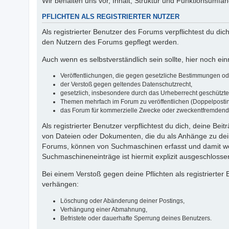
Wir behalten uns vor, Inhalt, Struktur und Funktionsumfa
PFLICHTEN ALS REGISTRIERTER NUTZER
Als registrierter Benutzer des Forums verpflichtest du di
den Nutzern des Forums gepflegt werden.
Auch wenn es selbstverständlich sein sollte, hier noch einm
Veröffentlichungen, die gegen gesetzliche Bestimmungen oder
der Verstoß gegen geltendes Datenschutzrecht,
gesetzlich, insbesondere durch das Urheberrecht geschützte I
Themen mehrfach im Forum zu veröffentlichen (Doppelposti
das Forum für kommerzielle Zwecke oder zweckentfremdend
Als registrierter Benutzer verpflichtest du dich, deine Be
von Dateien oder Dokumenten, die du als Anhänge zu dein
Forums, können von Suchmaschinen erfasst und damit wel
Suchmaschineneinträge ist hiermit explizit ausgeschlosse
Bei einem Verstoß gegen deine Pflichten als registriert
verhängen:
Löschung oder Abänderung deiner Postings,
Verhängung einer Abmahnung,
Befristete oder dauerhafte Sperrung deines Benutzers.