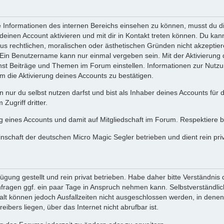
nformationen des internen Bereichs einsehen zu können, musst du dich
deinen Account aktivieren und mit dir in Kontakt treten können. Du ka
aus rechtlichen, moralischen oder ästhetischen Gründen nicht akzepti
. Ein Benutzername kann nur einmal vergeben sein. Mit der Aktivieru
nst Beiträge und Themen im Forum einstellen. Informationen zur Nutz
m die Aktivierung deines Accounts zu bestätigen.
n nur du selbst nutzen darfst und bist als Inhaber deines Accounts für
Zugriff dritter.
g eines Accounts und damit auf Mitgliedschaft im Forum. Respektiere b
inschaft der deutschen Micro Magic Segler betrieben und dient rein 
gung gestellt und rein privat betrieben. Habe daher bitte Verständnis 
ragen ggf. ein paar Tage in Anspruch nehmen kann. Selbstverständlich
falt können jedoch Ausfallzeiten nicht ausgeschlossen werden, in den
eibers liegen, über das Internet nicht abrufbar ist.