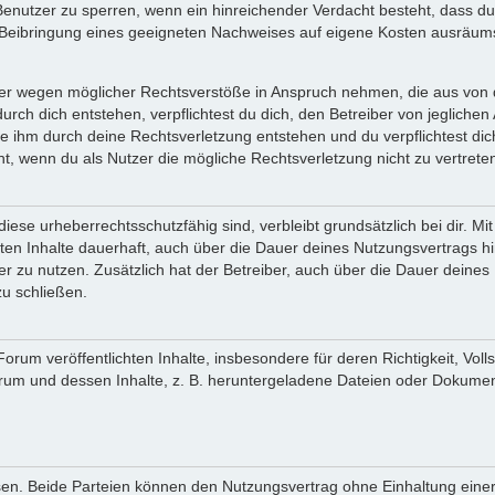
 Benutzer zu sperren, wenn ein hinreichender Verdacht besteht, dass 
Beibringung eines geeigneten Nachweises auf eigene Kosten ausräum
er wegen möglicher Rechtsverstöße in Anspruch nehmen, die aus von di
urch dich entstehen, verpflichtest du dich, den Betreiber von jeglic
ie ihm durch deine Rechtsverletzung entstehen und du verpflichtest dic
ht, wenn du als Nutzer die mögliche Rechtsverletzung nicht zu vertreten
iese urheberrechtsschutzfähig sind, verbleibt grundsätzlich bei dir. 
ichten Inhalte dauerhaft, auch über die Dauer deines Nutzungsvertrags 
r zu nutzen. Zusätzlich hat der Betreiber, auch über die Dauer deine
zu schließen.
rum veröffentlichten Inhalte, insbesondere für deren Richtigkeit, Voll
rum und dessen Inhalte, z. B. heruntergeladene Dateien oder Dokumen
.
en. Beide Parteien können den Nutzungsvertrag ohne Einhaltung einer 