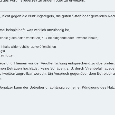
ng des Forums jederzeit zu ändern oder zu erweitern.
ch, nicht gegen die Nutzungsregeln, die guten Sitten oder geltendes Rec
al beispielhaft, was wirklich unzulässig ist,
 die guten Sitten verstoßen, z. B. beleidigende oder unwahre Inhalte,
nhalte widerrechtlich zu veröffentlichen
ngs)
 zu nutzen.
iträge und Themen vor der Veröffentlichung entsprechend zu überprüfen. 
en Beträgen hochlädst, keine Schäden, z. B. durch Virenbefall, ausgeh
tweitbar zugreifbar werden. Ein Anspruch gegenüber dem Betreiber au
n.
er Benutzer kann der Betreiber unabhängig von einer Kündigung des Nut