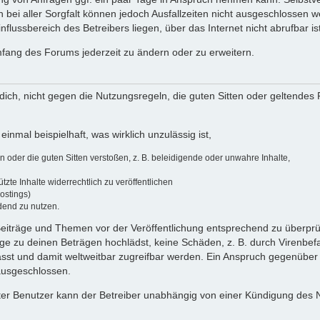
 bei aller Sorgfalt können jedoch Ausfallzeiten nicht ausgeschlossen 
flussbereich des Betreibers liegen, über das Internet nicht abrufbar ist
umfang des Forums jederzeit zu ändern oder zu erweitern.
u dich, nicht gegen die Nutzungsregeln, die guten Sitten oder geltendes
einmal beispielhaft, was wirklich unzulässig ist,
oder die guten Sitten verstoßen, z. B. beleidigende oder unwahre Inhalte,
zte Inhalte widerrechtlich zu veröffentlichen
ostings)
dend zu nutzen.
e Beiträge und Themen vor der Veröffentlichung entsprechend zu überprüf
 zu deinen Beträgen hochlädst, keine Schäden, z. B. durch Virenbefal
st und damit weltweitbar zugreifbar werden. Ein Anspruch gegenüber
 ausgeschlossen.
ierter Benutzer kann der Betreiber unabhängig von einer Kündigung des