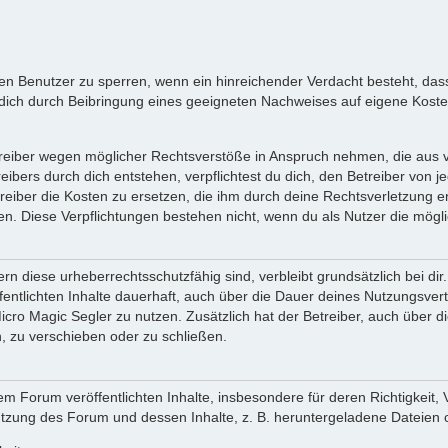
inen Benutzer zu sperren, wenn ein hinreichender Verdacht besteht, d
ich durch Beibringung eines geeigneten Nachweises auf eigene Kost
reiber wegen möglicher Rechtsverstöße in Anspruch nehmen, die aus vo
ibers durch dich entstehen, verpflichtest du dich, den Betreiber von 
iber die Kosten zu ersetzen, die ihm durch deine Rechtsverletzung ent
zen. Diese Verpflichtungen bestehen nicht, wenn du als Nutzer die mögli
n diese urheberrechtsschutzfähig sind, verbleibt grundsätzlich bei d
öffentlichten Inhalte dauerhaft, auch über die Dauer deines Nutzungsve
cro Magic Segler zu nutzen. Zusätzlich hat der Betreiber, auch über 
, zu verschieben oder zu schließen.
m Forum veröffentlichten Inhalte, insbesondere für deren Richtigkeit, 
Nutzung des Forum und dessen Inhalte, z. B. heruntergeladene Dateien