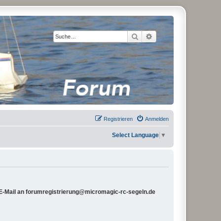
Suche
Erweiterte Suche
Registrieren
Anmelden
Select Language
▼
e E-Mail an forumregistrierung@micromagic-rc-segeln.de