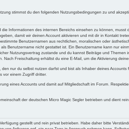
utzung stimmst du den folgenden Nutzungsbedingungen zu und akzeptie
ie Informationen des internen Bereichs einsehen zu können, musst du 
ngeben, damit wir deinen Account aktivieren und mit dir in Kontakt tre
s bestimmte Benutzernamen aus rechtlichen, moralischen oder ästhetis
ls Benutzername nicht gestattet ist. Ein Benutzername kann nur einma
icher Nutzungsvertrag zustande und du kannst Beiträge und Themen im
Nach Freischaltung erhältst du eine E-Mail, um die Aktivierung deine
 den nur du selbst nutzen darfst und bist als Inhaber deines Accounts
vor einem Zugriff dritter.
erung eines Accounts und damit auf Mitgliedschaft im Forum. Respekti
gemeinschaft der deutschen Micro Magic Segler betrieben und dient re
erfügung gestellt und rein privat betrieben. Habe daher bitte Verständ
g von Anfragen ggf. ein paar Tage in Anspruch nehmen kann. Selbstver