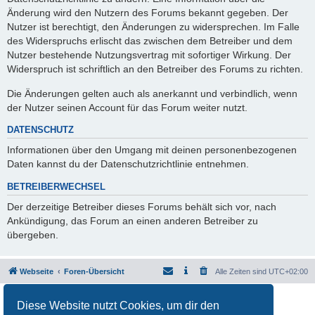
Änderung wird den Nutzern des Forums bekannt gegeben. Der
Nutzer ist berechtigt, den Änderungen zu widersprechen. Im Falle
des Widerspruchs erlischt das zwischen dem Betreiber und dem
Nutzer bestehende Nutzungsvertrag mit sofortiger Wirkung. Der
Widerspruch ist schriftlich an den Betreiber des Forums zu richten.
Die Änderungen gelten auch als anerkannt und verbindlich, wenn
der Nutzer seinen Account für das Forum weiter nutzt.
DATENSCHUTZ
Informationen über den Umgang mit deinen personenbezogenen
Daten kannst du der Datenschutzrichtlinie entnehmen.
BETREIBERWECHSEL
Der derzeitige Betreiber dieses Forums behält sich vor, nach
Ankündigung, das Forum an einen anderen Betreiber zu
übergeben.
Webseite
Foren-Übersicht
Alle Zeiten sind
UTC+02:00
Powered by
phpBB
® Forum Software © phpBB Limited
Diese Website nutzt Cookies, um dir den
Deutsche Übersetzung durch
phpBB.de