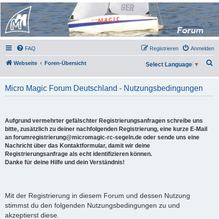
Micro Magic Forum
Deutschland
FAQ
Registrieren
Anmelden
S
Webseite
Foren-Übersicht
Select Language
▼
u
c
Micro Magic Forum Deutschland - Nutzungsbedingungen
h
e
Aufgrund vermehrter gefälschter Registrierungsanfragen schreibe uns
bitte, zusätzlich zu deiner nachfolgenden Registrierung, eine kurze E-Mail
an forumregistrierung@micromagic-rc-segeln.de oder sende uns eine
Nachricht über das Kontaktformular, damit wir deine
Registrierungsanfrage als echt identifizieren können.
Danke für deine Hilfe und dein Verständnis!
Mit der Registrierung in diesem Forum und dessen Nutzung
stimmst du den folgenden Nutzungsbedingungen zu und
akzeptierst diese.