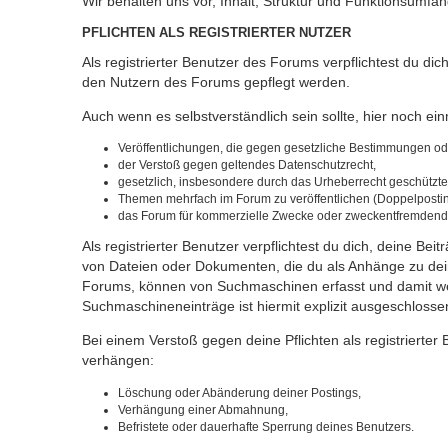
Wir behalten uns vor, Inhalt, Struktur und Funktionsumfa
PFLICHTEN ALS REGISTRIERTER NUTZER
Als registrierter Benutzer des Forums verpflichtest du di
den Nutzern des Forums gepflegt werden.
Auch wenn es selbstverständlich sein sollte, hier noch einm
Veröffentlichungen, die gegen gesetzliche Bestimmungen oder
der Verstoß gegen geltendes Datenschutzrecht,
gesetzlich, insbesondere durch das Urheberrecht geschützte I
Themen mehrfach im Forum zu veröffentlichen (Doppelposti
das Forum für kommerzielle Zwecke oder zweckentfremdend
Als registrierter Benutzer verpflichtest du dich, deine Be
von Dateien oder Dokumenten, die du als Anhänge zu dein
Forums, können von Suchmaschinen erfasst und damit wel
Suchmaschineneinträge ist hiermit explizit ausgeschlosse
Bei einem Verstoß gegen deine Pflichten als registriert
verhängen:
Löschung oder Abänderung deiner Postings,
Verhängung einer Abmahnung,
Befristete oder dauerhafte Sperrung deines Benutzers.