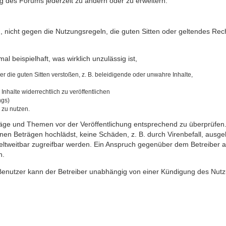
ng des Forums jederzeit zu ändern oder zu erweitern.
ch, nicht gegen die Nutzungsregeln, die guten Sitten oder geltendes Rec
al beispielhaft, was wirklich unzulässig ist,
 die guten Sitten verstoßen, z. B. beleidigende oder unwahre Inhalte,
nhalte widerrechtlich zu veröffentlichen
ngs)
 zu nutzen.
iträge und Themen vor der Veröffentlichung entsprechend zu überprüfen. 
en Beträgen hochlädst, keine Schäden, z. B. durch Virenbefall, ausgeh
tweitbar zugreifbar werden. Ein Anspruch gegenüber dem Betreiber au
n.
er Benutzer kann der Betreiber unabhängig von einer Kündigung des Nut