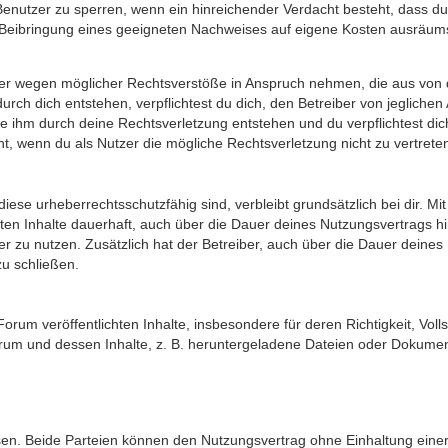
 Benutzer zu sperren, wenn ein hinreichender Verdacht besteht, dass 
Beibringung eines geeigneten Nachweises auf eigene Kosten ausräum
er wegen möglicher Rechtsverstöße in Anspruch nehmen, die aus von di
urch dich entstehen, verpflichtest du dich, den Betreiber von jeglic
ie ihm durch deine Rechtsverletzung entstehen und du verpflichtest dic
ht, wenn du als Nutzer die mögliche Rechtsverletzung nicht zu vertreten
iese urheberrechtsschutzfähig sind, verbleibt grundsätzlich bei dir. 
ichten Inhalte dauerhaft, auch über die Dauer deines Nutzungsvertrags 
r zu nutzen. Zusätzlich hat der Betreiber, auch über die Dauer deine
zu schließen.
rum veröffentlichten Inhalte, insbesondere für deren Richtigkeit, Voll
rum und dessen Inhalte, z. B. heruntergeladene Dateien oder Dokumen
.
en. Beide Parteien können den Nutzungsvertrag ohne Einhaltung einer 