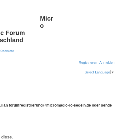
Micr
Suche
Erweiterte Suche
o
c Forum
schland
Registrieren
Anmelden
Select Language
▼
Mail an forumregistrierung@micromagic-rc-segeln.de oder sende
 diese.