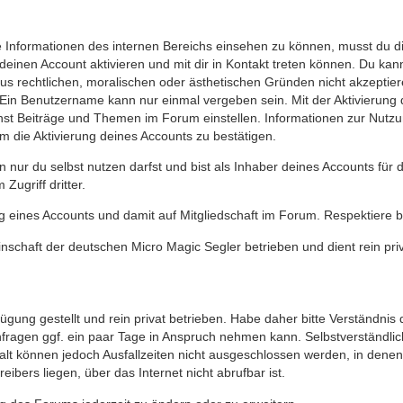
nformationen des internen Bereichs einsehen zu können, musst du dich
deinen Account aktivieren und mit dir in Kontakt treten können. Du ka
aus rechtlichen, moralischen oder ästhetischen Gründen nicht akzepti
. Ein Benutzername kann nur einmal vergeben sein. Mit der Aktivieru
nst Beiträge und Themen im Forum einstellen. Informationen zur Nutz
m die Aktivierung deines Accounts zu bestätigen.
n nur du selbst nutzen darfst und bist als Inhaber deines Accounts für
Zugriff dritter.
g eines Accounts und damit auf Mitgliedschaft im Forum. Respektiere b
inschaft der deutschen Micro Magic Segler betrieben und dient rein 
gung gestellt und rein privat betrieben. Habe daher bitte Verständnis 
ragen ggf. ein paar Tage in Anspruch nehmen kann. Selbstverständlich
falt können jedoch Ausfallzeiten nicht ausgeschlossen werden, in den
eibers liegen, über das Internet nicht abrufbar ist.