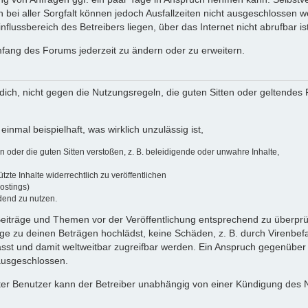
 bei aller Sorgfalt können jedoch Ausfallzeiten nicht ausgeschlossen 
flussbereich des Betreibers liegen, über das Internet nicht abrufbar ist
umfang des Forums jederzeit zu ändern oder zu erweitern.
u dich, nicht gegen die Nutzungsregeln, die guten Sitten oder geltendes
einmal beispielhaft, was wirklich unzulässig ist,
oder die guten Sitten verstoßen, z. B. beleidigende oder unwahre Inhalte,
zte Inhalte widerrechtlich zu veröffentlichen
ostings)
dend zu nutzen.
e Beiträge und Themen vor der Veröffentlichung entsprechend zu überprüf
 zu deinen Beträgen hochlädst, keine Schäden, z. B. durch Virenbefal
st und damit weltweitbar zugreifbar werden. Ein Anspruch gegenüber
 ausgeschlossen.
ierter Benutzer kann der Betreiber unabhängig von einer Kündigung des