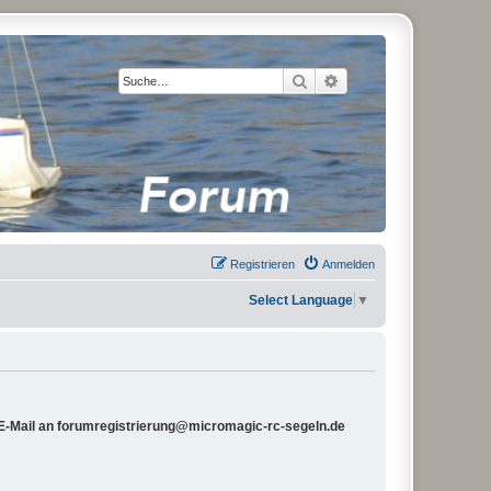
Suche
Erweiterte Suche
Registrieren
Anmelden
Select Language
▼
e E-Mail an forumregistrierung@micromagic-rc-segeln.de