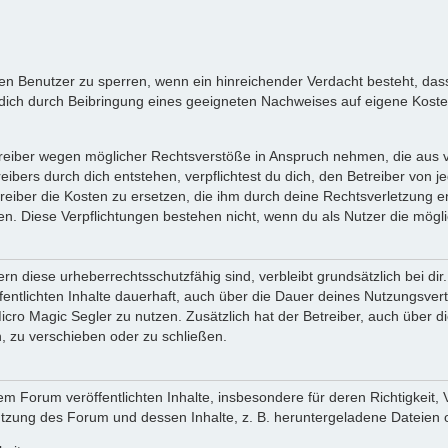
inen Benutzer zu sperren, wenn ein hinreichender Verdacht besteht, d
ich durch Beibringung eines geeigneten Nachweises auf eigene Kost
reiber wegen möglicher Rechtsverstöße in Anspruch nehmen, die aus vo
ibers durch dich entstehen, verpflichtest du dich, den Betreiber von 
iber die Kosten zu ersetzen, die ihm durch deine Rechtsverletzung ent
zen. Diese Verpflichtungen bestehen nicht, wenn du als Nutzer die mögli
n diese urheberrechtsschutzfähig sind, verbleibt grundsätzlich bei d
öffentlichten Inhalte dauerhaft, auch über die Dauer deines Nutzungsve
cro Magic Segler zu nutzen. Zusätzlich hat der Betreiber, auch über 
, zu verschieben oder zu schließen.
m Forum veröffentlichten Inhalte, insbesondere für deren Richtigkeit, 
Nutzung des Forum und dessen Inhalte, z. B. heruntergeladene Dateien