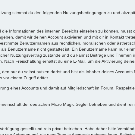
utzung stimmst du den folgenden Nutzungsbedingungen zu und akzeptie
ie Informationen des internen Bereichs einsehen zu können, musst du 
ngeben, damit wir deinen Account aktivieren und mit dir in Kontakt tre
s bestimmte Benutzernamen aus rechtlichen, moralischen oder ästhetis
ls Benutzername nicht gestattet ist. Ein Benutzername kann nur einma
icher Nutzungsvertrag zustande und du kannst Beiträge und Themen im
Nach Freischaltung erhältst du eine E-Mail, um die Aktivierung deine
 den nur du selbst nutzen darfst und bist als Inhaber deines Accounts
vor einem Zugriff dritter.
erung eines Accounts und damit auf Mitgliedschaft im Forum. Respekti
gemeinschaft der deutschen Micro Magic Segler betrieben und dient re
erfügung gestellt und rein privat betrieben. Habe daher bitte Verständ
g von Anfragen ggf. ein paar Tage in Anspruch nehmen kann. Selbstver