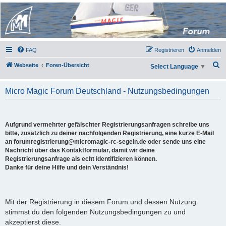
Micro Magic Forum
Deutschland
FAQ
Registrieren
Anmelden
S
Webseite
Foren-Übersicht
Select Language
▼
u
c
Micro Magic Forum Deutschland - Nutzungsbedingungen
h
e
Aufgrund vermehrter gefälschter Registrierungsanfragen schreibe uns
bitte, zusätzlich zu deiner nachfolgenden Registrierung, eine kurze E-Mail
an forumregistrierung@micromagic-rc-segeln.de oder sende uns eine
Nachricht über das Kontaktformular, damit wir deine
Registrierungsanfrage als echt identifizieren können.
Danke für deine Hilfe und dein Verständnis!
Mit der Registrierung in diesem Forum und dessen Nutzung
stimmst du den folgenden Nutzungsbedingungen zu und
akzeptierst diese.