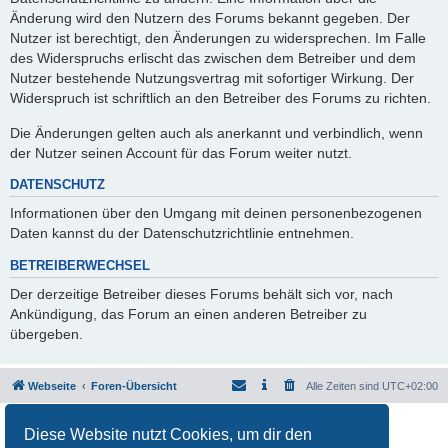
Änderung wird den Nutzern des Forums bekannt gegeben. Der
Nutzer ist berechtigt, den Änderungen zu widersprechen. Im Falle
des Widerspruchs erlischt das zwischen dem Betreiber und dem
Nutzer bestehende Nutzungsvertrag mit sofortiger Wirkung. Der
Widerspruch ist schriftlich an den Betreiber des Forums zu richten.
Die Änderungen gelten auch als anerkannt und verbindlich, wenn
der Nutzer seinen Account für das Forum weiter nutzt.
DATENSCHUTZ
Informationen über den Umgang mit deinen personenbezogenen
Daten kannst du der Datenschutzrichtlinie entnehmen.
BETREIBERWECHSEL
Der derzeitige Betreiber dieses Forums behält sich vor, nach
Ankündigung, das Forum an einen anderen Betreiber zu
übergeben.
Webseite
Foren-Übersicht
Alle Zeiten sind
UTC+02:00
Powered by
phpBB
® Forum Software © phpBB Limited
Diese Website nutzt Cookies, um dir den
Deutsche Übersetzung durch
phpBB.de