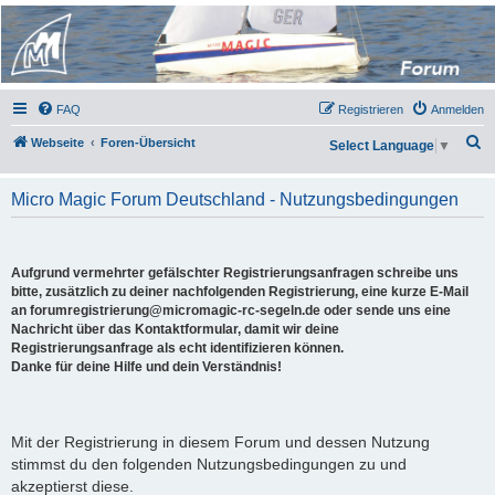
Micro Magic Forum
Deutschland
FAQ
Registrieren
Anmelden
S
Webseite
Foren-Übersicht
Select Language
▼
u
c
Micro Magic Forum Deutschland - Nutzungsbedingungen
h
e
Aufgrund vermehrter gefälschter Registrierungsanfragen schreibe uns
bitte, zusätzlich zu deiner nachfolgenden Registrierung, eine kurze E-Mail
an forumregistrierung@micromagic-rc-segeln.de oder sende uns eine
Nachricht über das Kontaktformular, damit wir deine
Registrierungsanfrage als echt identifizieren können.
Danke für deine Hilfe und dein Verständnis!
Mit der Registrierung in diesem Forum und dessen Nutzung
stimmst du den folgenden Nutzungsbedingungen zu und
akzeptierst diese.