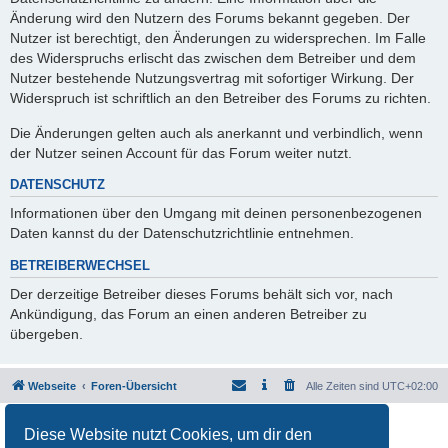
Änderung wird den Nutzern des Forums bekannt gegeben. Der
Nutzer ist berechtigt, den Änderungen zu widersprechen. Im Falle
des Widerspruchs erlischt das zwischen dem Betreiber und dem
Nutzer bestehende Nutzungsvertrag mit sofortiger Wirkung. Der
Widerspruch ist schriftlich an den Betreiber des Forums zu richten.
Die Änderungen gelten auch als anerkannt und verbindlich, wenn
der Nutzer seinen Account für das Forum weiter nutzt.
DATENSCHUTZ
Informationen über den Umgang mit deinen personenbezogenen
Daten kannst du der Datenschutzrichtlinie entnehmen.
BETREIBERWECHSEL
Der derzeitige Betreiber dieses Forums behält sich vor, nach
Ankündigung, das Forum an einen anderen Betreiber zu
übergeben.
Webseite
Foren-Übersicht
Alle Zeiten sind
UTC+02:00
Powered by
phpBB
® Forum Software © phpBB Limited
Diese Website nutzt Cookies, um dir den
Deutsche Übersetzung durch
phpBB.de