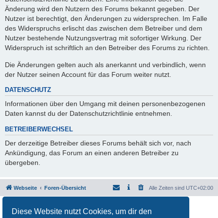
Änderung wird den Nutzern des Forums bekannt gegeben. Der
Nutzer ist berechtigt, den Änderungen zu widersprechen. Im Falle
des Widerspruchs erlischt das zwischen dem Betreiber und dem
Nutzer bestehende Nutzungsvertrag mit sofortiger Wirkung. Der
Widerspruch ist schriftlich an den Betreiber des Forums zu richten.
Die Änderungen gelten auch als anerkannt und verbindlich, wenn
der Nutzer seinen Account für das Forum weiter nutzt.
DATENSCHUTZ
Informationen über den Umgang mit deinen personenbezogenen
Daten kannst du der Datenschutzrichtlinie entnehmen.
BETREIBERWECHSEL
Der derzeitige Betreiber dieses Forums behält sich vor, nach
Ankündigung, das Forum an einen anderen Betreiber zu
übergeben.
Webseite
Foren-Übersicht
Alle Zeiten sind
UTC+02:00
Powered by
phpBB
® Forum Software © phpBB Limited
Diese Website nutzt Cookies, um dir den
Deutsche Übersetzung durch
phpBB.de