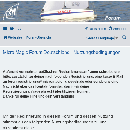
Micro Magic Forum
Deutschland
FAQ
Registrieren
Anmelden
S
Webseite
Foren-Übersicht
Select Language
▼
u
c
Micro Magic Forum Deutschland - Nutzungsbedingungen
h
e
Aufgrund vermehrter gefälschter Registrierungsanfragen schreibe uns
bitte, zusätzlich zu deiner nachfolgenden Registrierung, eine kurze E-Mail
an forumregistrierung@micromagic-rc-segeln.de oder sende uns eine
Nachricht über das Kontaktformular, damit wir deine
Registrierungsanfrage als echt identifizieren können.
Danke für deine Hilfe und dein Verständnis!
Mit der Registrierung in diesem Forum und dessen Nutzung
stimmst du den folgenden Nutzungsbedingungen zu und
akzeptierst diese.