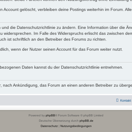
n Account gelöscht, verbleiben deine Postings weiterhin im Forum. Al
n und die Datenschutzrichtlinie zu ändern. Eine Information über die
zu widersprechen. Im Falle des Widerspruchs erlischt das zwischen d
ch ist schriftlich an den Betreiber des Forums zu richten.
lich, wenn der Nutzer seinen Account für das Forum weiter nutzt.
bezogenen Daten kannst du der Datenschutzrichtlinie entnehmen.
vor, nach Ankündigung, das Forum an einen anderen Betreiber zu überg
Kontakt
Powered by
phpBB
® Forum Software © phpBB Limited
Deutsche Übersetzung durch
phpBB.de
Datenschutz
|
Nutzungsbedingungen