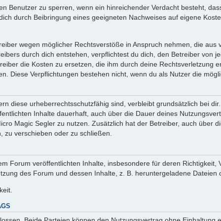
inen Benutzer zu sperren, wenn ein hinreichender Verdacht besteht, d
ich durch Beibringung eines geeigneten Nachweises auf eigene Kost
reiber wegen möglicher Rechtsverstöße in Anspruch nehmen, die aus vo
ibers durch dich entstehen, verpflichtest du dich, den Betreiber von 
iber die Kosten zu ersetzen, die ihm durch deine Rechtsverletzung ent
zen. Diese Verpflichtungen bestehen nicht, wenn du als Nutzer die mögli
n diese urheberrechtsschutzfähig sind, verbleibt grundsätzlich bei d
öffentlichten Inhalte dauerhaft, auch über die Dauer deines Nutzungsve
cro Magic Segler zu nutzen. Zusätzlich hat der Betreiber, auch über 
, zu verschieben oder zu schließen.
m Forum veröffentlichten Inhalte, insbesondere für deren Richtigkeit, 
Nutzung des Forum und dessen Inhalte, z. B. heruntergeladene Dateien
keit.
AGS
lossen. Beide Parteien können den Nutzungsvertrag ohne Einhaltung ei