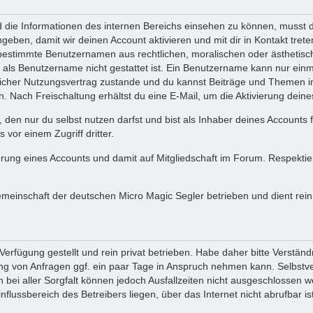
ie Informationen des internen Bereichs einsehen zu können, musst du 
ngeben, damit wir deinen Account aktivieren und mit dir in Kontakt tre
s bestimmte Benutzernamen aus rechtlichen, moralischen oder ästhetis
ls Benutzername nicht gestattet ist. Ein Benutzername kann nur einma
icher Nutzungsvertrag zustande und du kannst Beiträge und Themen im
Nach Freischaltung erhältst du eine E-Mail, um die Aktivierung deine
 den nur du selbst nutzen darfst und bist als Inhaber deines Accounts
vor einem Zugriff dritter.
erung eines Accounts und damit auf Mitgliedschaft im Forum. Respekti
gemeinschaft der deutschen Micro Magic Segler betrieben und dient re
erfügung gestellt und rein privat betrieben. Habe daher bitte Verständ
g von Anfragen ggf. ein paar Tage in Anspruch nehmen kann. Selbstver
 bei aller Sorgfalt können jedoch Ausfallzeiten nicht ausgeschlossen 
flussbereich des Betreibers liegen, über das Internet nicht abrufbar ist