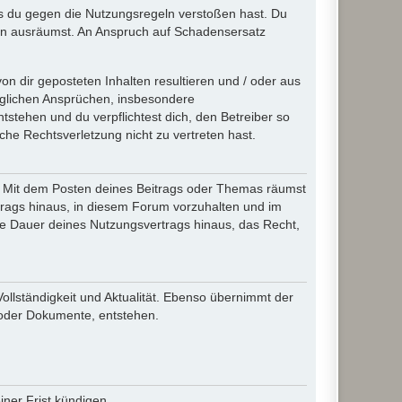
ass du gegen die Nutzungsregeln verstoßen hast. Du
en ausräumst. An Anspruch auf Schadensersatz
n dir geposteten Inhalten resultieren und / oder aus
jeglichen Ansprüchen, insbesondere
stehen und du verpflichtest dich, den Betreiber so
che Rechtsverletzung nicht zu vertreten hast.
ir. Mit dem Posten deines Beitrags oder Themas räumst
rtrags hinaus, in diesem Forum vorzuhalten und im
die Dauer deines Nutzungsvertrags hinaus, das Recht,
Vollständigkeit und Aktualität. Ebenso übernimmt der
 oder Dokumente, entstehen.
ner Frist kündigen.