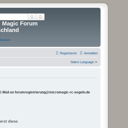
Suche
Erweiterte Suche
o Magic Forum
schland
Registrieren
Anmelden
Select Language
▼
e E-Mail an forumregistrierung@micromagic-rc-segeln.de
rst diese.