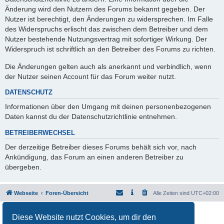
Änderung wird den Nutzern des Forums bekannt gegeben. Der
Nutzer ist berechtigt, den Änderungen zu widersprechen. Im Falle
des Widerspruchs erlischt das zwischen dem Betreiber und dem
Nutzer bestehende Nutzungsvertrag mit sofortiger Wirkung. Der
Widerspruch ist schriftlich an den Betreiber des Forums zu richten.
Die Änderungen gelten auch als anerkannt und verbindlich, wenn
der Nutzer seinen Account für das Forum weiter nutzt.
DATENSCHUTZ
Informationen über den Umgang mit deinen personenbezogenen
Daten kannst du der Datenschutzrichtlinie entnehmen.
BETREIBERWECHSEL
Der derzeitige Betreiber dieses Forums behält sich vor, nach
Ankündigung, das Forum an einen anderen Betreiber zu
übergeben.
Webseite
Foren-Übersicht
Alle Zeiten sind
UTC+02:00
Powered by
phpBB
® Forum Software © phpBB Limited
Diese Website nutzt Cookies, um dir den
Deutsche Übersetzung durch
phpBB.de