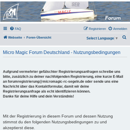
Micro Magic Forum
Deutschland
FAQ
Registrieren
Anmelden
S
Webseite
Foren-Übersicht
Select Language
▼
u
c
Micro Magic Forum Deutschland - Nutzungsbedingungen
h
e
Aufgrund vermehrter gefälschter Registrierungsanfragen schreibe uns
bitte, zusätzlich zu deiner nachfolgenden Registrierung, eine kurze E-Mail
an forumregistrierung@micromagic-rc-segeln.de oder sende uns eine
Nachricht über das Kontaktformular, damit wir deine
Registrierungsanfrage als echt identifizieren können.
Danke für deine Hilfe und dein Verständnis!
Mit der Registrierung in diesem Forum und dessen Nutzung
stimmst du den folgenden Nutzungsbedingungen zu und
akzeptierst diese.