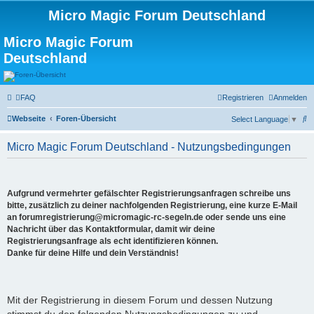
Micro Magic Forum Deutschland
Micro Magic Forum
Deutschland
FAQ
Registrieren
Anmelden
S
Webseite
Foren-Übersicht
Select Language
▼
u
Micro Magic Forum Deutschland - Nutzungsbedingungen
c
h
e
Aufgrund vermehrter gefälschter Registrierungsanfragen schreibe uns
bitte, zusätzlich zu deiner nachfolgenden Registrierung, eine kurze E-Mail
an forumregistrierung@micromagic-rc-segeln.de oder sende uns eine
Nachricht über das Kontaktformular, damit wir deine
Registrierungsanfrage als echt identifizieren können.
Danke für deine Hilfe und dein Verständnis!
Mit der Registrierung in diesem Forum und dessen Nutzung
stimmst du den folgenden Nutzungsbedingungen zu und