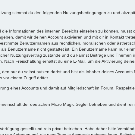
utzung stimmst du den folgenden Nutzungsbedingungen zu und akzeptie
ie Informationen des internen Bereichs einsehen zu können, musst du 
ngeben, damit wir deinen Account aktivieren und mit dir in Kontakt tre
s bestimmte Benutzernamen aus rechtlichen, moralischen oder ästhetis
ls Benutzername nicht gestattet ist. Ein Benutzername kann nur einma
icher Nutzungsvertrag zustande und du kannst Beiträge und Themen im
Nach Freischaltung erhältst du eine E-Mail, um die Aktivierung deine
 den nur du selbst nutzen darfst und bist als Inhaber deines Accounts
vor einem Zugriff dritter.
erung eines Accounts und damit auf Mitgliedschaft im Forum. Respekti
gemeinschaft der deutschen Micro Magic Segler betrieben und dient re
erfügung gestellt und rein privat betrieben. Habe daher bitte Verständ
g von Anfragen ggf. ein paar Tage in Anspruch nehmen kann. Selbstver