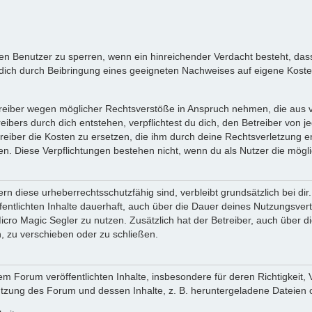
inen Benutzer zu sperren, wenn ein hinreichender Verdacht besteht, d
ich durch Beibringung eines geeigneten Nachweises auf eigene Kost
reiber wegen möglicher Rechtsverstöße in Anspruch nehmen, die aus vo
ibers durch dich entstehen, verpflichtest du dich, den Betreiber von 
iber die Kosten zu ersetzen, die ihm durch deine Rechtsverletzung ent
zen. Diese Verpflichtungen bestehen nicht, wenn du als Nutzer die mögli
n diese urheberrechtsschutzfähig sind, verbleibt grundsätzlich bei d
öffentlichten Inhalte dauerhaft, auch über die Dauer deines Nutzungsve
cro Magic Segler zu nutzen. Zusätzlich hat der Betreiber, auch über 
, zu verschieben oder zu schließen.
m Forum veröffentlichten Inhalte, insbesondere für deren Richtigkeit, 
Nutzung des Forum und dessen Inhalte, z. B. heruntergeladene Dateien