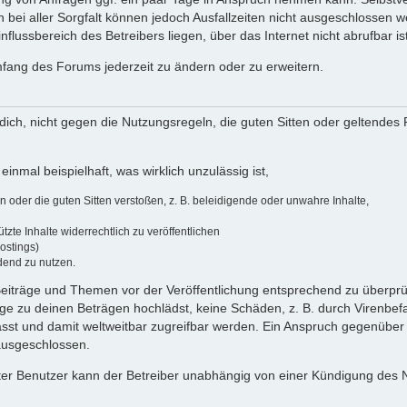
 bei aller Sorgfalt können jedoch Ausfallzeiten nicht ausgeschlossen 
flussbereich des Betreibers liegen, über das Internet nicht abrufbar ist
umfang des Forums jederzeit zu ändern oder zu erweitern.
u dich, nicht gegen die Nutzungsregeln, die guten Sitten oder geltendes
einmal beispielhaft, was wirklich unzulässig ist,
oder die guten Sitten verstoßen, z. B. beleidigende oder unwahre Inhalte,
zte Inhalte widerrechtlich zu veröffentlichen
ostings)
dend zu nutzen.
e Beiträge und Themen vor der Veröffentlichung entsprechend zu überprüf
 zu deinen Beträgen hochlädst, keine Schäden, z. B. durch Virenbefal
st und damit weltweitbar zugreifbar werden. Ein Anspruch gegenüber
 ausgeschlossen.
ierter Benutzer kann der Betreiber unabhängig von einer Kündigung des