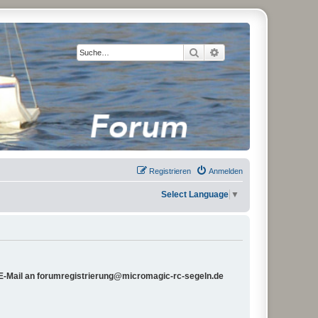
Suche
Erweiterte Suche
Registrieren
Anmelden
Select Language
▼
e E-Mail an forumregistrierung@micromagic-rc-segeln.de