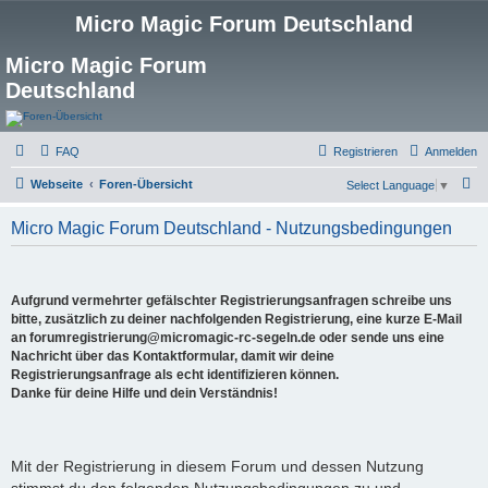
Micro Magic Forum Deutschland
Micro Magic Forum
Deutschland
FAQ
Registrieren
Anmelden
S
Webseite
Foren-Übersicht
Select Language
▼
u
Micro Magic Forum Deutschland - Nutzungsbedingungen
c
h
e
Aufgrund vermehrter gefälschter Registrierungsanfragen schreibe uns
bitte, zusätzlich zu deiner nachfolgenden Registrierung, eine kurze E-Mail
an forumregistrierung@micromagic-rc-segeln.de oder sende uns eine
Nachricht über das Kontaktformular, damit wir deine
Registrierungsanfrage als echt identifizieren können.
Danke für deine Hilfe und dein Verständnis!
Mit der Registrierung in diesem Forum und dessen Nutzung
stimmst du den folgenden Nutzungsbedingungen zu und