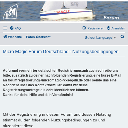
Micro Magic Forum
Deutschland
FAQ
Registrieren
Anmelden
S
Webseite
Foren-Übersicht
Select Language
▼
u
c
Micro Magic Forum Deutschland - Nutzungsbedingungen
h
e
Aufgrund vermehrter gefälschter Registrierungsanfragen schreibe uns
bitte, zusätzlich zu deiner nachfolgenden Registrierung, eine kurze E-Mail
an forumregistrierung@micromagic-rc-segeln.de oder sende uns eine
Nachricht über das Kontaktformular, damit wir deine
Registrierungsanfrage als echt identifizieren können.
Danke für deine Hilfe und dein Verständnis!
Mit der Registrierung in diesem Forum und dessen Nutzung
stimmst du den folgenden Nutzungsbedingungen zu und
akzeptierst diese.