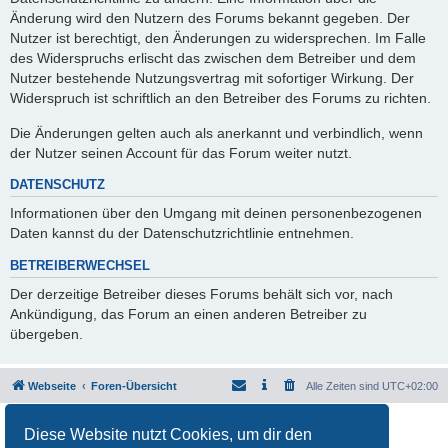
Änderung wird den Nutzern des Forums bekannt gegeben. Der
Nutzer ist berechtigt, den Änderungen zu widersprechen. Im Falle
des Widerspruchs erlischt das zwischen dem Betreiber und dem
Nutzer bestehende Nutzungsvertrag mit sofortiger Wirkung. Der
Widerspruch ist schriftlich an den Betreiber des Forums zu richten.
Die Änderungen gelten auch als anerkannt und verbindlich, wenn
der Nutzer seinen Account für das Forum weiter nutzt.
DATENSCHUTZ
Informationen über den Umgang mit deinen personenbezogenen
Daten kannst du der Datenschutzrichtlinie entnehmen.
BETREIBERWECHSEL
Der derzeitige Betreiber dieses Forums behält sich vor, nach
Ankündigung, das Forum an einen anderen Betreiber zu
übergeben.
Webseite
Foren-Übersicht
Alle Zeiten sind
UTC+02:00
Powered by
phpBB
® Forum Software © phpBB Limited
Diese Website nutzt Cookies, um dir den
Deutsche Übersetzung durch
phpBB.de