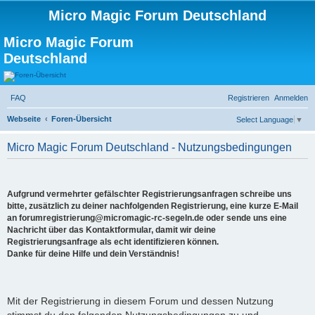
Micro Magic Forum Deutschland
Micro Magic Forum
Deutschland
FAQ
Registrieren
Anmelden
Webseite
Foren-Übersicht
Select Language
▼
S
Micro Magic Forum Deutschland - Nutzungsbedingungen
u
c
h
Aufgrund vermehrter gefälschter Registrierungsanfragen schreibe uns
e
bitte, zusätzlich zu deiner nachfolgenden Registrierung, eine kurze E-Mail
an forumregistrierung@micromagic-rc-segeln.de oder sende uns eine
Nachricht über das Kontaktformular, damit wir deine
Registrierungsanfrage als echt identifizieren können.
Danke für deine Hilfe und dein Verständnis!
Mit der Registrierung in diesem Forum und dessen Nutzung
stimmst du den folgenden Nutzungsbedingungen zu und