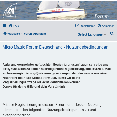
Micro Magic Forum
Deutschland
FAQ
Registrieren
Anmelden
S
Webseite
Foren-Übersicht
Select Language
▼
u
c
Micro Magic Forum Deutschland - Nutzungsbedingungen
h
e
Aufgrund vermehrter gefälschter Registrierungsanfragen schreibe uns
bitte, zusätzlich zu deiner nachfolgenden Registrierung, eine kurze E-Mail
an forumregistrierung@micromagic-rc-segeln.de oder sende uns eine
Nachricht über das Kontaktformular, damit wir deine
Registrierungsanfrage als echt identifizieren können.
Danke für deine Hilfe und dein Verständnis!
Mit der Registrierung in diesem Forum und dessen Nutzung
stimmst du den folgenden Nutzungsbedingungen zu und
akzeptierst diese.