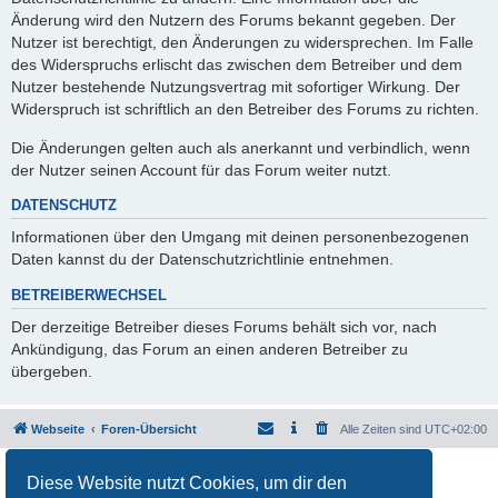
Änderung wird den Nutzern des Forums bekannt gegeben. Der
Nutzer ist berechtigt, den Änderungen zu widersprechen. Im Falle
des Widerspruchs erlischt das zwischen dem Betreiber und dem
Nutzer bestehende Nutzungsvertrag mit sofortiger Wirkung. Der
Widerspruch ist schriftlich an den Betreiber des Forums zu richten.
Die Änderungen gelten auch als anerkannt und verbindlich, wenn
der Nutzer seinen Account für das Forum weiter nutzt.
DATENSCHUTZ
Informationen über den Umgang mit deinen personenbezogenen
Daten kannst du der Datenschutzrichtlinie entnehmen.
BETREIBERWECHSEL
Der derzeitige Betreiber dieses Forums behält sich vor, nach
Ankündigung, das Forum an einen anderen Betreiber zu
übergeben.
Webseite
Foren-Übersicht
Alle Zeiten sind
UTC+02:00
Powered by
phpBB
® Forum Software © phpBB Limited
Diese Website nutzt Cookies, um dir den
Deutsche Übersetzung durch
phpBB.de