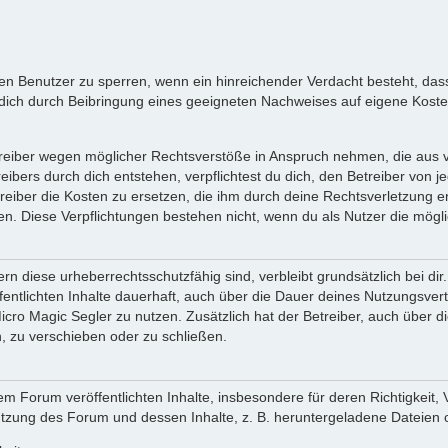
inen Benutzer zu sperren, wenn ein hinreichender Verdacht besteht, d
ich durch Beibringung eines geeigneten Nachweises auf eigene Kost
reiber wegen möglicher Rechtsverstöße in Anspruch nehmen, die aus vo
ibers durch dich entstehen, verpflichtest du dich, den Betreiber von 
iber die Kosten zu ersetzen, die ihm durch deine Rechtsverletzung ent
zen. Diese Verpflichtungen bestehen nicht, wenn du als Nutzer die mögli
n diese urheberrechtsschutzfähig sind, verbleibt grundsätzlich bei d
öffentlichten Inhalte dauerhaft, auch über die Dauer deines Nutzungsve
cro Magic Segler zu nutzen. Zusätzlich hat der Betreiber, auch über 
, zu verschieben oder zu schließen.
m Forum veröffentlichten Inhalte, insbesondere für deren Richtigkeit, 
Nutzung des Forum und dessen Inhalte, z. B. heruntergeladene Dateien