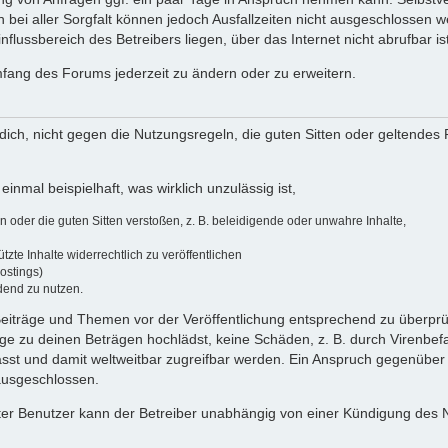
 bei aller Sorgfalt können jedoch Ausfallzeiten nicht ausgeschlossen 
flussbereich des Betreibers liegen, über das Internet nicht abrufbar ist
umfang des Forums jederzeit zu ändern oder zu erweitern.
u dich, nicht gegen die Nutzungsregeln, die guten Sitten oder geltendes
einmal beispielhaft, was wirklich unzulässig ist,
oder die guten Sitten verstoßen, z. B. beleidigende oder unwahre Inhalte,
zte Inhalte widerrechtlich zu veröffentlichen
ostings)
dend zu nutzen.
e Beiträge und Themen vor der Veröffentlichung entsprechend zu überprüf
 zu deinen Beträgen hochlädst, keine Schäden, z. B. durch Virenbefal
st und damit weltweitbar zugreifbar werden. Ein Anspruch gegenüber
 ausgeschlossen.
ierter Benutzer kann der Betreiber unabhängig von einer Kündigung des