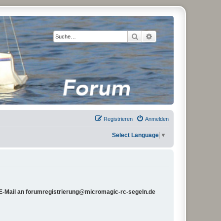
Suche
Erweiterte Suche
Registrieren
Anmelden
Select Language
▼
e E-Mail an forumregistrierung@micromagic-rc-segeln.de