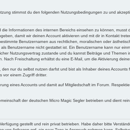
utzung stimmst du den folgenden Nutzungsbedingungen zu und akzeptie
ie Informationen des internen Bereichs einsehen zu können, musst du 
ngeben, damit wir deinen Account aktivieren und mit dir in Kontakt tre
s bestimmte Benutzernamen aus rechtlichen, moralischen oder ästhetis
ls Benutzername nicht gestattet ist. Ein Benutzername kann nur einma
icher Nutzungsvertrag zustande und du kannst Beiträge und Themen im
Nach Freischaltung erhältst du eine E-Mail, um die Aktivierung deine
 den nur du selbst nutzen darfst und bist als Inhaber deines Accounts
vor einem Zugriff dritter.
erung eines Accounts und damit auf Mitgliedschaft im Forum. Respekti
gemeinschaft der deutschen Micro Magic Segler betrieben und dient re
erfügung gestellt und rein privat betrieben. Habe daher bitte Verständ
g von Anfragen ggf. ein paar Tage in Anspruch nehmen kann. Selbstver