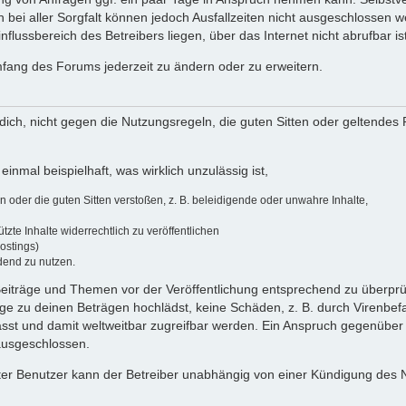
 bei aller Sorgfalt können jedoch Ausfallzeiten nicht ausgeschlossen 
flussbereich des Betreibers liegen, über das Internet nicht abrufbar ist
umfang des Forums jederzeit zu ändern oder zu erweitern.
u dich, nicht gegen die Nutzungsregeln, die guten Sitten oder geltendes
einmal beispielhaft, was wirklich unzulässig ist,
oder die guten Sitten verstoßen, z. B. beleidigende oder unwahre Inhalte,
zte Inhalte widerrechtlich zu veröffentlichen
ostings)
dend zu nutzen.
e Beiträge und Themen vor der Veröffentlichung entsprechend zu überprüf
 zu deinen Beträgen hochlädst, keine Schäden, z. B. durch Virenbefal
st und damit weltweitbar zugreifbar werden. Ein Anspruch gegenüber
 ausgeschlossen.
ierter Benutzer kann der Betreiber unabhängig von einer Kündigung des