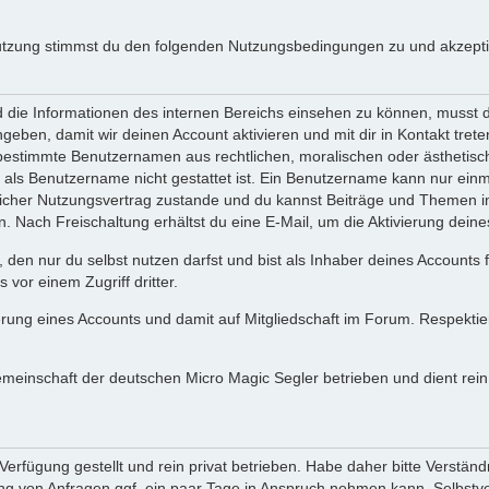
utzung stimmst du den folgenden Nutzungsbedingungen zu und akzeptie
ie Informationen des internen Bereichs einsehen zu können, musst du 
ngeben, damit wir deinen Account aktivieren und mit dir in Kontakt tre
s bestimmte Benutzernamen aus rechtlichen, moralischen oder ästhetis
ls Benutzername nicht gestattet ist. Ein Benutzername kann nur einma
icher Nutzungsvertrag zustande und du kannst Beiträge und Themen im
Nach Freischaltung erhältst du eine E-Mail, um die Aktivierung deine
 den nur du selbst nutzen darfst und bist als Inhaber deines Accounts
vor einem Zugriff dritter.
erung eines Accounts und damit auf Mitgliedschaft im Forum. Respekti
gemeinschaft der deutschen Micro Magic Segler betrieben und dient re
erfügung gestellt und rein privat betrieben. Habe daher bitte Verständ
g von Anfragen ggf. ein paar Tage in Anspruch nehmen kann. Selbstver