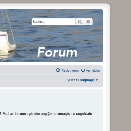
Suche
Erweiterte Suche
Registrieren
Anmelden
Select Language
▼
e E-Mail an forumregistrierung@micromagic-rc-segeln.de