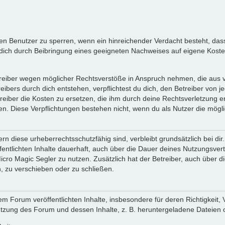
inen Benutzer zu sperren, wenn ein hinreichender Verdacht besteht, d
ich durch Beibringung eines geeigneten Nachweises auf eigene Kost
reiber wegen möglicher Rechtsverstöße in Anspruch nehmen, die aus vo
ibers durch dich entstehen, verpflichtest du dich, den Betreiber von 
iber die Kosten zu ersetzen, die ihm durch deine Rechtsverletzung ent
zen. Diese Verpflichtungen bestehen nicht, wenn du als Nutzer die mögli
n diese urheberrechtsschutzfähig sind, verbleibt grundsätzlich bei d
öffentlichten Inhalte dauerhaft, auch über die Dauer deines Nutzungsve
cro Magic Segler zu nutzen. Zusätzlich hat der Betreiber, auch über 
, zu verschieben oder zu schließen.
m Forum veröffentlichten Inhalte, insbesondere für deren Richtigkeit, 
Nutzung des Forum und dessen Inhalte, z. B. heruntergeladene Dateien