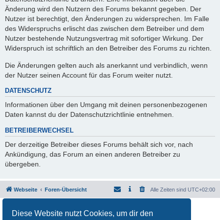
Änderung wird den Nutzern des Forums bekannt gegeben. Der
Nutzer ist berechtigt, den Änderungen zu widersprechen. Im Falle
des Widerspruchs erlischt das zwischen dem Betreiber und dem
Nutzer bestehende Nutzungsvertrag mit sofortiger Wirkung. Der
Widerspruch ist schriftlich an den Betreiber des Forums zu richten.
Die Änderungen gelten auch als anerkannt und verbindlich, wenn
der Nutzer seinen Account für das Forum weiter nutzt.
DATENSCHUTZ
Informationen über den Umgang mit deinen personenbezogenen
Daten kannst du der Datenschutzrichtlinie entnehmen.
BETREIBERWECHSEL
Der derzeitige Betreiber dieses Forums behält sich vor, nach
Ankündigung, das Forum an einen anderen Betreiber zu
übergeben.
Webseite
Foren-Übersicht
Alle Zeiten sind
UTC+02:00
Powered by
phpBB
® Forum Software © phpBB Limited
Diese Website nutzt Cookies, um dir den
Deutsche Übersetzung durch
phpBB.de