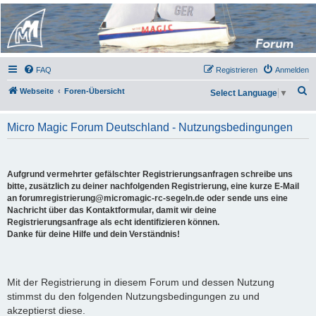
Micro Magic Forum
Deutschland
FAQ
Registrieren
Anmelden
S
Webseite
Foren-Übersicht
Select Language
▼
u
c
Micro Magic Forum Deutschland - Nutzungsbedingungen
h
e
Aufgrund vermehrter gefälschter Registrierungsanfragen schreibe uns
bitte, zusätzlich zu deiner nachfolgenden Registrierung, eine kurze E-Mail
an forumregistrierung@micromagic-rc-segeln.de oder sende uns eine
Nachricht über das Kontaktformular, damit wir deine
Registrierungsanfrage als echt identifizieren können.
Danke für deine Hilfe und dein Verständnis!
Mit der Registrierung in diesem Forum und dessen Nutzung
stimmst du den folgenden Nutzungsbedingungen zu und
akzeptierst diese.