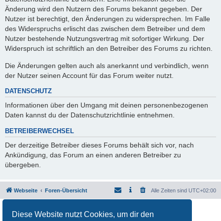
Änderung wird den Nutzern des Forums bekannt gegeben. Der
Nutzer ist berechtigt, den Änderungen zu widersprechen. Im Falle
des Widerspruchs erlischt das zwischen dem Betreiber und dem
Nutzer bestehende Nutzungsvertrag mit sofortiger Wirkung. Der
Widerspruch ist schriftlich an den Betreiber des Forums zu richten.
Die Änderungen gelten auch als anerkannt und verbindlich, wenn
der Nutzer seinen Account für das Forum weiter nutzt.
DATENSCHUTZ
Informationen über den Umgang mit deinen personenbezogenen
Daten kannst du der Datenschutzrichtlinie entnehmen.
BETREIBERWECHSEL
Der derzeitige Betreiber dieses Forums behält sich vor, nach
Ankündigung, das Forum an einen anderen Betreiber zu
übergeben.
Webseite
Foren-Übersicht
Alle Zeiten sind
UTC+02:00
Powered by
phpBB
® Forum Software © phpBB Limited
Diese Website nutzt Cookies, um dir den
Deutsche Übersetzung durch
phpBB.de