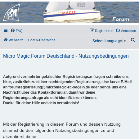
Micro Magic Forum
Deutschland
FAQ
Registrieren
Anmelden
S
Webseite
Foren-Übersicht
Select Language
▼
u
c
Micro Magic Forum Deutschland - Nutzungsbedingungen
h
e
Aufgrund vermehrter gefälschter Registrierungsanfragen schreibe uns
bitte, zusätzlich zu deiner nachfolgenden Registrierung, eine kurze E-Mail
an forumregistrierung@micromagic-rc-segeln.de oder sende uns eine
Nachricht über das Kontaktformular, damit wir deine
Registrierungsanfrage als echt identifizieren können.
Danke für deine Hilfe und dein Verständnis!
Mit der Registrierung in diesem Forum und dessen Nutzung
stimmst du den folgenden Nutzungsbedingungen zu und
akzeptierst diese.