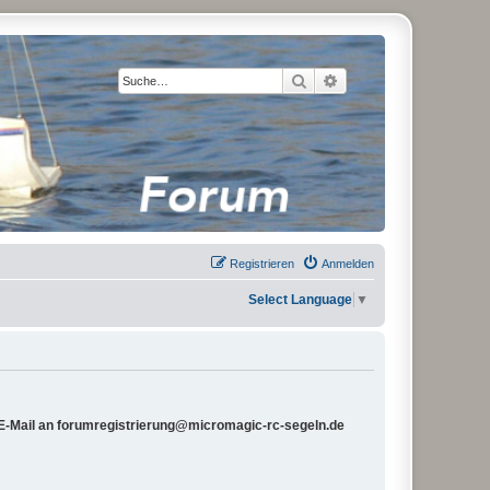
Suche
Erweiterte Suche
Registrieren
Anmelden
Select Language
▼
e E-Mail an forumregistrierung@micromagic-rc-segeln.de