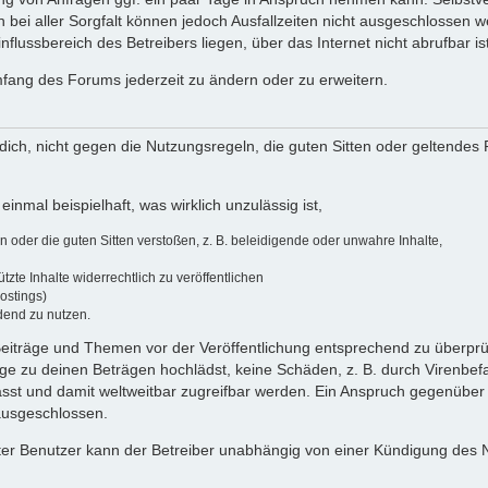
 bei aller Sorgfalt können jedoch Ausfallzeiten nicht ausgeschlossen 
flussbereich des Betreibers liegen, über das Internet nicht abrufbar ist
umfang des Forums jederzeit zu ändern oder zu erweitern.
u dich, nicht gegen die Nutzungsregeln, die guten Sitten oder geltendes
einmal beispielhaft, was wirklich unzulässig ist,
oder die guten Sitten verstoßen, z. B. beleidigende oder unwahre Inhalte,
zte Inhalte widerrechtlich zu veröffentlichen
ostings)
dend zu nutzen.
e Beiträge und Themen vor der Veröffentlichung entsprechend zu überprüf
 zu deinen Beträgen hochlädst, keine Schäden, z. B. durch Virenbefal
st und damit weltweitbar zugreifbar werden. Ein Anspruch gegenüber
 ausgeschlossen.
ierter Benutzer kann der Betreiber unabhängig von einer Kündigung des