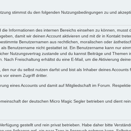
utzung stimmst du den folgenden Nutzungsbedingungen zu und akzeptie
ie Informationen des internen Bereichs einsehen zu können, musst du 
ngeben, damit wir deinen Account aktivieren und mit dir in Kontakt tre
s bestimmte Benutzernamen aus rechtlichen, moralischen oder ästhetis
ls Benutzername nicht gestattet ist. Ein Benutzername kann nur einma
icher Nutzungsvertrag zustande und du kannst Beiträge und Themen im
Nach Freischaltung erhältst du eine E-Mail, um die Aktivierung deine
 den nur du selbst nutzen darfst und bist als Inhaber deines Accounts
vor einem Zugriff dritter.
erung eines Accounts und damit auf Mitgliedschaft im Forum. Respekti
gemeinschaft der deutschen Micro Magic Segler betrieben und dient re
erfügung gestellt und rein privat betrieben. Habe daher bitte Verständ
g von Anfragen ggf. ein paar Tage in Anspruch nehmen kann. Selbstver