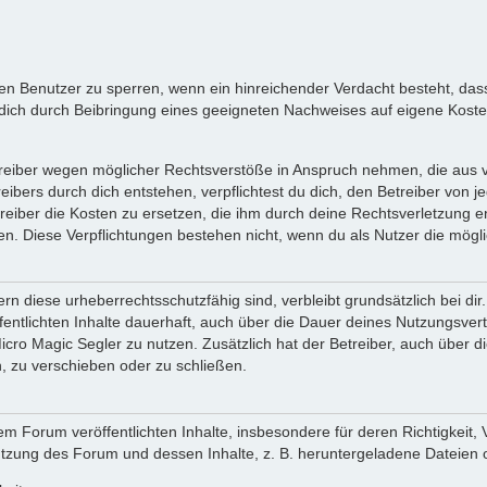
inen Benutzer zu sperren, wenn ein hinreichender Verdacht besteht, d
ich durch Beibringung eines geeigneten Nachweises auf eigene Kost
reiber wegen möglicher Rechtsverstöße in Anspruch nehmen, die aus vo
ibers durch dich entstehen, verpflichtest du dich, den Betreiber von 
iber die Kosten zu ersetzen, die ihm durch deine Rechtsverletzung ent
zen. Diese Verpflichtungen bestehen nicht, wenn du als Nutzer die mögli
n diese urheberrechtsschutzfähig sind, verbleibt grundsätzlich bei d
öffentlichten Inhalte dauerhaft, auch über die Dauer deines Nutzungsve
cro Magic Segler zu nutzen. Zusätzlich hat der Betreiber, auch über 
, zu verschieben oder zu schließen.
m Forum veröffentlichten Inhalte, insbesondere für deren Richtigkeit, 
Nutzung des Forum und dessen Inhalte, z. B. heruntergeladene Dateien