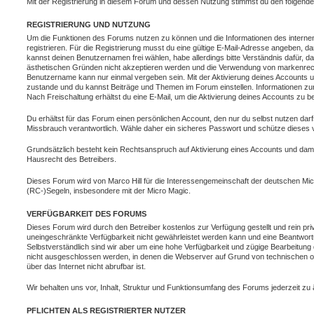
Mit der Registrierung in diesem Forum und dessen Nutzung stimmst du den folgend
REGISTRIERUNG UND NUTZUNG
Um die Funktionen des Forums nutzen zu können und die Informationen des interne
registrieren. Für die Registrierung musst du eine gültige E-Mail-Adresse angeben, dam
kannst deinen Benutzernamen frei wählen, habe allerdings bitte Verständnis dafür,
ästhetischen Gründen nicht akzeptieren werden und die Verwendung von markenrecht
Benutzername kann nur einmal vergeben sein. Mit der Aktivierung deines Accounts 
zustande und du kannst Beiträge und Themen im Forum einstellen. Informationen z
Nach Freischaltung erhältst du eine E-Mail, um die Aktivierung deines Accounts zu be
Du erhältst für das Forum einen persönlichen Account, den nur du selbst nutzen darf
Missbrauch verantwortlich. Wähle daher ein sicheres Passwort und schütze dieses vor
Grundsätzlich besteht kein Rechtsanspruch auf Aktivierung eines Accounts und damit
Hausrecht des Betreibers.
Dieses Forum wird von Marco Hill für die Interessengemeinschaft der deutschen Mic
(RC-)Segeln, insbesondere mit der Micro Magic.
VERFÜGBARKEIT DES FORUMS
Dieses Forum wird durch den Betreiber kostenlos zur Verfügung gestellt und rein priv
uneingeschränkte Verfügbarkeit nicht gewährleistet werden kann und eine Beantwor
Selbstverständlich sind wir aber um eine hohe Verfügbarkeit und zügige Bearbeitung d
nicht ausgeschlossen werden, in denen die Webserver auf Grund von technischen ode
über das Internet nicht abrufbar ist.
Wir behalten uns vor, Inhalt, Struktur und Funktionsumfang des Forums jederzeit zu 
PFLICHTEN ALS REGISTRIERTER NUTZER