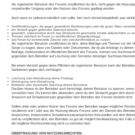
Als registrierter Benutzer des Forums verpflichtest du dich, nicht gegen die Nutzungs
respektvoller Umgang unter den Nutzern des Forums gepflegt werden.
Auch wenn es selbstverständlich sein sollte, hier noch einmal beispielhaft, was wirklic
Veröffentlichungen, die gegen gesetzliche Bestimmungen oder die guten Sitten verstoße
der Verstoß gegen geltendes Datenschutzrecht,
gesetzlich, insbesondere durch das Urheberrecht geschützte Inhalte widerrechtlich zu ve
Themen mehrfach im Forum zu veröffentlichen (Doppelpostings)
das Forum für kommerzielle Zwecke oder zweckentfremdend zu nutzen.
Als registrierter Benutzer verpflichtest du dich, deine Beiträge und Themen vor der V
Sorge zu tragen, dass von Dateien oder Dokumenten, die du als Anhänge zu deinen B
Beiträge, insbesondere im öffentlichen Bereich des Forums, können von Suchmaschi
gegenüber dem Betreiber auf Löschung oder Korrektur derartiger Suchmaschineneintr
Bei einem Verstoß gegen deine Pflichten als registrierter Benutzer kann der Betrei
Sanktionen gegen dich verhängen:
Löschung oder Abänderung deiner Postings,
Verhängung einer Abmahnung,
Befristete oder dauerhafte Sperrung deines Benutzers.
Darüber hinaus ist der Betreiber auch berechtigt, deinen Benutzer zu sperren, wenn
verstoßen hast. Du kannst dies abwenden, wenn du den Verdacht gegen dich durch 
Anspruch auf Schadensersatz gegenüber dem Betreiber des Forums besteht nicht.
Sollten dritte oder andere Nutzer des Forums den Betreiber wegen möglicher Rechts
resultieren und / oder aus der Nutzung dieses Forums oder der Dienste des Betreibers
Ansprüchen, insbesondere Schadensersatzansprüchen freizustellen und dem Betreib
und du verpflichtest dich, den Betreiber so gut als möglich bei Abwicklung des Falls
die mögliche Rechtsverletzung nicht zu vertreten hast.
ÜBERTRAGUNG VON NUTZUNGSRECHTEN