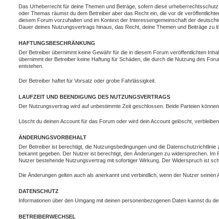
Das Urheberrecht für deine Themen und Beträge, sofern diese urheberrechtsschutzfähi
oder Themas räumst du dem Betreiber aber das Recht ein, die vor dir veröffentlichte
diesem Forum vorzuhalten und im Kontext der Interessengemeinschaft der deutschten
Dauer deines Nutzungsvertrags hinaus, das Recht, deine Themen und Beiträge zu lö
HAFTUNGSBESCHRÄNKUNG
Der Betreiber übernimmt keine Gewähr für die in diesem Forum veröffentlichten Inhalte
übernimmt der Betreiber keine Haftung für Schäden, die durch die Nutzung des For
entstehen.
Der Betreiber haftet für Vorsatz oder grobe Fahrlässigkeit.
LAUFZEIT UND BEENDIGUNG DES NUTZUNGSVERTRAGS
Der Nutzungsvertrag wird auf unbestimmte Zeit geschlossen. Beide Parteien können 
Löscht du deinen Account für das Forum oder wird dein Account gelöscht, verbleiben
ÄNDERUNGSVORBEHALT
Der Betreiber ist berechtigt, die Nutzungsbedingungen und die Datenschutzrichtlini
bekannt gegeben. Der Nutzer ist berechtigt, den Änderungen zu widersprechen. Im 
Nutzer bestehende Nutzungsvertrag mit sofortiger Wirkung. Der Widerspruch ist schr
Die Änderungen gelten auch als anerkannt und verbindlich, wenn der Nutzer seinen A
DATENSCHUTZ
Informationen über den Umgang mit deinen personenbezogenen Daten kannst du der
BETREIBERWECHSEL