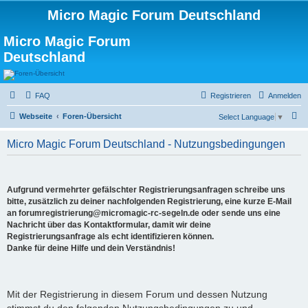
Micro Magic Forum Deutschland
Micro Magic Forum
Deutschland
FAQ
Registrieren
Anmelden
S
Webseite
Foren-Übersicht
Select Language
▼
u
Micro Magic Forum Deutschland - Nutzungsbedingungen
c
h
e
Aufgrund vermehrter gefälschter Registrierungsanfragen schreibe uns
bitte, zusätzlich zu deiner nachfolgenden Registrierung, eine kurze E-Mail
an forumregistrierung@micromagic-rc-segeln.de oder sende uns eine
Nachricht über das Kontaktformular, damit wir deine
Registrierungsanfrage als echt identifizieren können.
Danke für deine Hilfe und dein Verständnis!
Mit der Registrierung in diesem Forum und dessen Nutzung
stimmst du den folgenden Nutzungsbedingungen zu und