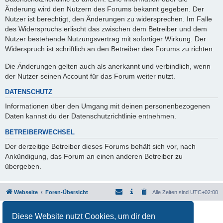
Änderung wird den Nutzern des Forums bekannt gegeben. Der
Nutzer ist berechtigt, den Änderungen zu widersprechen. Im Falle
des Widerspruchs erlischt das zwischen dem Betreiber und dem
Nutzer bestehende Nutzungsvertrag mit sofortiger Wirkung. Der
Widerspruch ist schriftlich an den Betreiber des Forums zu richten.
Die Änderungen gelten auch als anerkannt und verbindlich, wenn
der Nutzer seinen Account für das Forum weiter nutzt.
DATENSCHUTZ
Informationen über den Umgang mit deinen personenbezogenen
Daten kannst du der Datenschutzrichtlinie entnehmen.
BETREIBERWECHSEL
Der derzeitige Betreiber dieses Forums behält sich vor, nach
Ankündigung, das Forum an einen anderen Betreiber zu
übergeben.
Webseite
Foren-Übersicht
Alle Zeiten sind
UTC+02:00
Powered by
phpBB
® Forum Software © phpBB Limited
Diese Website nutzt Cookies, um dir den
Deutsche Übersetzung durch
phpBB.de