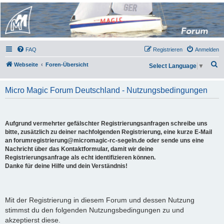
Micro Magic Forum
Deutschland
FAQ
Registrieren
Anmelden
S
Webseite
Foren-Übersicht
Select Language
▼
u
c
Micro Magic Forum Deutschland - Nutzungsbedingungen
h
e
Aufgrund vermehrter gefälschter Registrierungsanfragen schreibe uns
bitte, zusätzlich zu deiner nachfolgenden Registrierung, eine kurze E-Mail
an forumregistrierung@micromagic-rc-segeln.de oder sende uns eine
Nachricht über das Kontaktformular, damit wir deine
Registrierungsanfrage als echt identifizieren können.
Danke für deine Hilfe und dein Verständnis!
Mit der Registrierung in diesem Forum und dessen Nutzung
stimmst du den folgenden Nutzungsbedingungen zu und
akzeptierst diese.