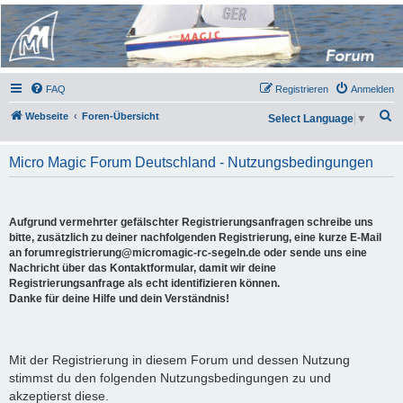
Micro Magic Forum
Deutschland
FAQ
Registrieren
Anmelden
S
Webseite
Foren-Übersicht
Select Language
▼
u
c
Micro Magic Forum Deutschland - Nutzungsbedingungen
h
e
Aufgrund vermehrter gefälschter Registrierungsanfragen schreibe uns
bitte, zusätzlich zu deiner nachfolgenden Registrierung, eine kurze E-Mail
an forumregistrierung@micromagic-rc-segeln.de oder sende uns eine
Nachricht über das Kontaktformular, damit wir deine
Registrierungsanfrage als echt identifizieren können.
Danke für deine Hilfe und dein Verständnis!
Mit der Registrierung in diesem Forum und dessen Nutzung
stimmst du den folgenden Nutzungsbedingungen zu und
akzeptierst diese.