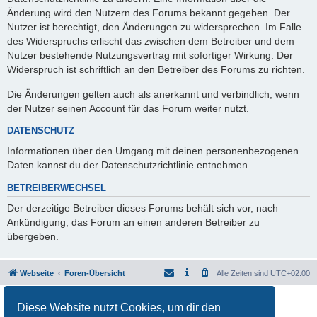
Änderung wird den Nutzern des Forums bekannt gegeben. Der
Nutzer ist berechtigt, den Änderungen zu widersprechen. Im Falle
des Widerspruchs erlischt das zwischen dem Betreiber und dem
Nutzer bestehende Nutzungsvertrag mit sofortiger Wirkung. Der
Widerspruch ist schriftlich an den Betreiber des Forums zu richten.
Die Änderungen gelten auch als anerkannt und verbindlich, wenn
der Nutzer seinen Account für das Forum weiter nutzt.
DATENSCHUTZ
Informationen über den Umgang mit deinen personenbezogenen
Daten kannst du der Datenschutzrichtlinie entnehmen.
BETREIBERWECHSEL
Der derzeitige Betreiber dieses Forums behält sich vor, nach
Ankündigung, das Forum an einen anderen Betreiber zu
übergeben.
Webseite
Foren-Übersicht
Alle Zeiten sind
UTC+02:00
Powered by
phpBB
® Forum Software © phpBB Limited
Diese Website nutzt Cookies, um dir den
Deutsche Übersetzung durch
phpBB.de