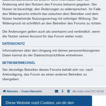
Änderung wird den Nutzern des Forums bekannt gegeben. Der
Nutzer ist berechtigt, den Änderungen zu widersprechen. Im Falle
des Widerspruchs erlischt das zwischen dem Betreiber und dem
Nutzer bestehende Nutzungsvertrag mit sofortiger Wirkung. Der
Widerspruch ist schriftlich an den Betreiber des Forums zu richten.
Die Änderungen gelten auch als anerkannt und verbindlich, wenn
der Nutzer seinen Account für das Forum weiter nutzt.
DATENSCHUTZ
Informationen über den Umgang mit deinen personenbezogenen
Daten kannst du der Datenschutzrichtlinie entnehmen.
BETREIBERWECHSEL
Der derzeitige Betreiber dieses Forums behält sich vor, nach
Ankündigung, das Forum an einen anderen Betreiber zu
übergeben.
Webseite
Foren-Übersicht
Alle Zeiten sind
UTC+02:00
Powered by
phpBB
® Forum Software © phpBB Limited
Diese Website nutzt Cookies, um dir den
Deutsche Übersetzung durch
phpBB.de