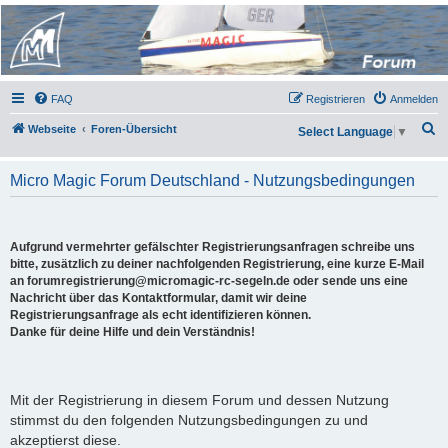
Micro Magic Forum
Deutschland
FAQ
Registrieren
Anmelden
S
Webseite
Foren-Übersicht
Select Language
▼
u
c
Micro Magic Forum Deutschland - Nutzungsbedingungen
h
e
Aufgrund vermehrter gefälschter Registrierungsanfragen schreibe uns
bitte, zusätzlich zu deiner nachfolgenden Registrierung, eine kurze E-Mail
an forumregistrierung@micromagic-rc-segeln.de oder sende uns eine
Nachricht über das Kontaktformular, damit wir deine
Registrierungsanfrage als echt identifizieren können.
Danke für deine Hilfe und dein Verständnis!
Mit der Registrierung in diesem Forum und dessen Nutzung
stimmst du den folgenden Nutzungsbedingungen zu und
akzeptierst diese.