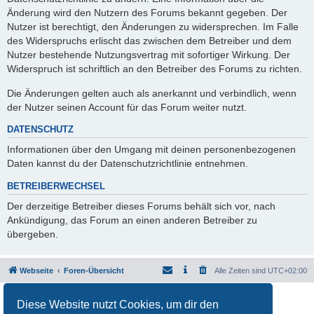
Änderung wird den Nutzern des Forums bekannt gegeben. Der
Nutzer ist berechtigt, den Änderungen zu widersprechen. Im Falle
des Widerspruchs erlischt das zwischen dem Betreiber und dem
Nutzer bestehende Nutzungsvertrag mit sofortiger Wirkung. Der
Widerspruch ist schriftlich an den Betreiber des Forums zu richten.
Die Änderungen gelten auch als anerkannt und verbindlich, wenn
der Nutzer seinen Account für das Forum weiter nutzt.
DATENSCHUTZ
Informationen über den Umgang mit deinen personenbezogenen
Daten kannst du der Datenschutzrichtlinie entnehmen.
BETREIBERWECHSEL
Der derzeitige Betreiber dieses Forums behält sich vor, nach
Ankündigung, das Forum an einen anderen Betreiber zu
übergeben.
Webseite
Foren-Übersicht
Alle Zeiten sind
UTC+02:00
Powered by
phpBB
® Forum Software © phpBB Limited
Diese Website nutzt Cookies, um dir den
Deutsche Übersetzung durch
phpBB.de