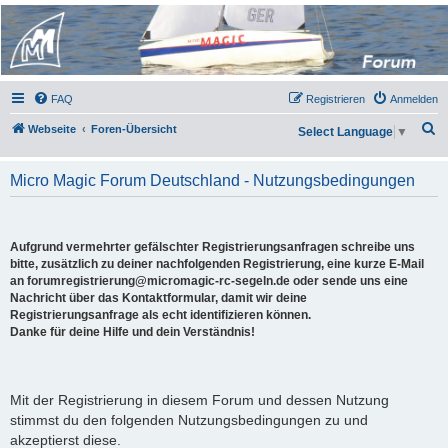
Micro Magic Forum
Deutschland
FAQ
Registrieren
Anmelden
S
Webseite
Foren-Übersicht
Select Language
▼
u
c
Micro Magic Forum Deutschland - Nutzungsbedingungen
h
e
Aufgrund vermehrter gefälschter Registrierungsanfragen schreibe uns
bitte, zusätzlich zu deiner nachfolgenden Registrierung, eine kurze E-Mail
an forumregistrierung@micromagic-rc-segeln.de oder sende uns eine
Nachricht über das Kontaktformular, damit wir deine
Registrierungsanfrage als echt identifizieren können.
Danke für deine Hilfe und dein Verständnis!
Mit der Registrierung in diesem Forum und dessen Nutzung
stimmst du den folgenden Nutzungsbedingungen zu und
akzeptierst diese.