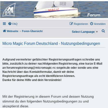
Micro Magic Forum
Deutschland
FAQ
Registrieren
Anmelden
S
Webseite
Foren-Übersicht
Select Language
▼
u
c
Micro Magic Forum Deutschland - Nutzungsbedingungen
h
e
Aufgrund vermehrter gefälschter Registrierungsanfragen schreibe uns
bitte, zusätzlich zu deiner nachfolgenden Registrierung, eine kurze E-Mail
an forumregistrierung@micromagic-rc-segeln.de oder sende uns eine
Nachricht über das Kontaktformular, damit wir deine
Registrierungsanfrage als echt identifizieren können.
Danke für deine Hilfe und dein Verständnis!
Mit der Registrierung in diesem Forum und dessen Nutzung
stimmst du den folgenden Nutzungsbedingungen zu und
akzeptierst diese.