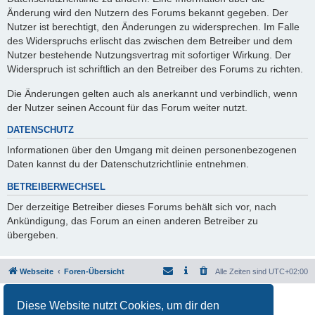
Änderung wird den Nutzern des Forums bekannt gegeben. Der
Nutzer ist berechtigt, den Änderungen zu widersprechen. Im Falle
des Widerspruchs erlischt das zwischen dem Betreiber und dem
Nutzer bestehende Nutzungsvertrag mit sofortiger Wirkung. Der
Widerspruch ist schriftlich an den Betreiber des Forums zu richten.
Die Änderungen gelten auch als anerkannt und verbindlich, wenn
der Nutzer seinen Account für das Forum weiter nutzt.
DATENSCHUTZ
Informationen über den Umgang mit deinen personenbezogenen
Daten kannst du der Datenschutzrichtlinie entnehmen.
BETREIBERWECHSEL
Der derzeitige Betreiber dieses Forums behält sich vor, nach
Ankündigung, das Forum an einen anderen Betreiber zu
übergeben.
Webseite
Foren-Übersicht
Alle Zeiten sind
UTC+02:00
Powered by
phpBB
® Forum Software © phpBB Limited
Diese Website nutzt Cookies, um dir den
Deutsche Übersetzung durch
phpBB.de