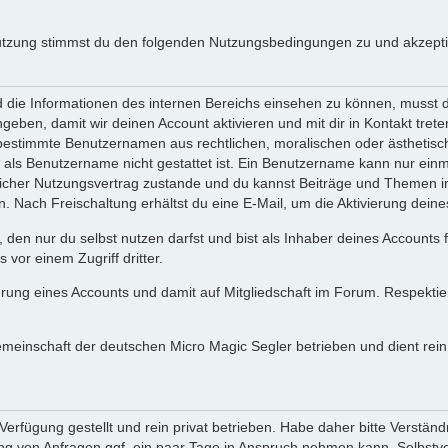
utzung stimmst du den folgenden Nutzungsbedingungen zu und akzeptie
ie Informationen des internen Bereichs einsehen zu können, musst du 
ngeben, damit wir deinen Account aktivieren und mit dir in Kontakt tre
s bestimmte Benutzernamen aus rechtlichen, moralischen oder ästhetis
ls Benutzername nicht gestattet ist. Ein Benutzername kann nur einma
icher Nutzungsvertrag zustande und du kannst Beiträge und Themen im
Nach Freischaltung erhältst du eine E-Mail, um die Aktivierung deine
 den nur du selbst nutzen darfst und bist als Inhaber deines Accounts
vor einem Zugriff dritter.
erung eines Accounts und damit auf Mitgliedschaft im Forum. Respekti
gemeinschaft der deutschen Micro Magic Segler betrieben und dient re
erfügung gestellt und rein privat betrieben. Habe daher bitte Verständ
g von Anfragen ggf. ein paar Tage in Anspruch nehmen kann. Selbstver