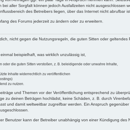
 bei aller Sorgfalt können jedoch Ausfallzeiten nicht ausgeschlossen 
flussbereich des Betreibers liegen, über das Internet nicht abrufbar ist
umfang des Forums jederzeit zu ändern oder zu erweitern.
u dich, nicht gegen die Nutzungsregeln, die guten Sitten oder geltendes
einmal beispielhaft, was wirklich unzulässig ist,
oder die guten Sitten verstoßen, z. B. beleidigende oder unwahre Inhalte,
zte Inhalte widerrechtlich zu veröffentlichen
ostings)
dend zu nutzen.
e Beiträge und Themen vor der Veröffentlichung entsprechend zu überprüf
 zu deinen Beträgen hochlädst, keine Schäden, z. B. durch Virenbefal
st und damit weltweitbar zugreifbar werden. Ein Anspruch gegenüber
 ausgeschlossen.
ierter Benutzer kann der Betreiber unabhängig von einer Kündigung des