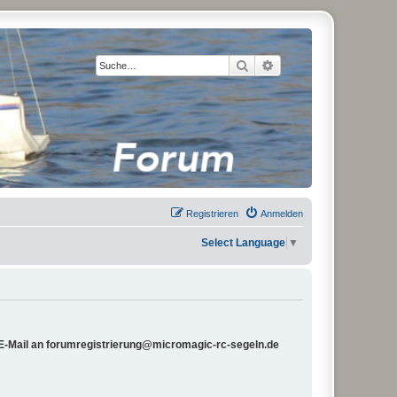
Suche
Erweiterte Suche
Registrieren
Anmelden
Select Language
▼
e E-Mail an forumregistrierung@micromagic-rc-segeln.de