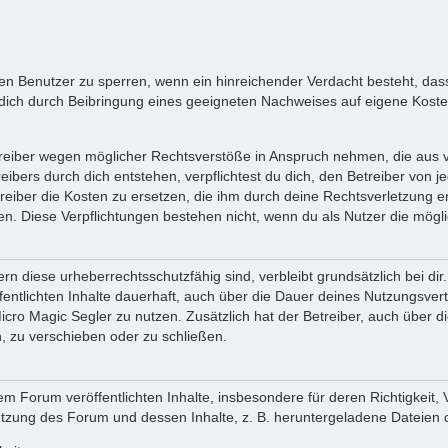
inen Benutzer zu sperren, wenn ein hinreichender Verdacht besteht, d
ich durch Beibringung eines geeigneten Nachweises auf eigene Kost
reiber wegen möglicher Rechtsverstöße in Anspruch nehmen, die aus vo
ibers durch dich entstehen, verpflichtest du dich, den Betreiber von 
iber die Kosten zu ersetzen, die ihm durch deine Rechtsverletzung ent
zen. Diese Verpflichtungen bestehen nicht, wenn du als Nutzer die mögli
n diese urheberrechtsschutzfähig sind, verbleibt grundsätzlich bei d
öffentlichten Inhalte dauerhaft, auch über die Dauer deines Nutzungsve
cro Magic Segler zu nutzen. Zusätzlich hat der Betreiber, auch über 
, zu verschieben oder zu schließen.
m Forum veröffentlichten Inhalte, insbesondere für deren Richtigkeit, 
Nutzung des Forum und dessen Inhalte, z. B. heruntergeladene Dateien