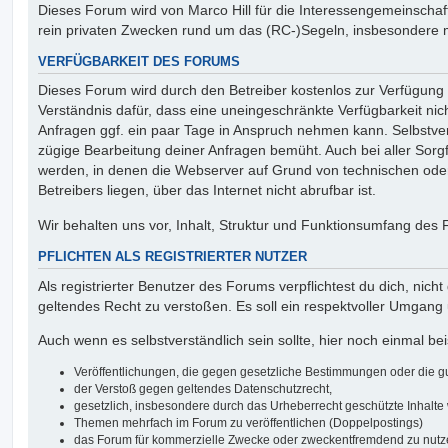
Dieses Forum wird von Marco Hill für die Interessengemeinschaf
rein privaten Zwecken rund um das (RC-)Segeln, insbesondere m
VERFÜGBARKEIT DES FORUMS
Dieses Forum wird durch den Betreiber kostenlos zur Verfügung ge
Verständnis dafür, dass eine uneingeschränkte Verfügbarkeit ni
Anfragen ggf. ein paar Tage in Anspruch nehmen kann. Selbstver
zügige Bearbeitung deiner Anfragen bemüht. Auch bei aller Sorgf
werden, in denen die Webserver auf Grund von technischen oder 
Betreibers liegen, über das Internet nicht abrufbar ist.
Wir behalten uns vor, Inhalt, Struktur und Funktionsumfang des 
PFLICHTEN ALS REGISTRIERTER NUTZER
Als registrierter Benutzer des Forums verpflichtest du dich, nich
geltendes Recht zu verstoßen. Es soll ein respektvoller Umgang
Auch wenn es selbstverständlich sein sollte, hier noch einmal beis
Veröffentlichungen, die gegen gesetzliche Bestimmungen oder die gut
der Verstoß gegen geltendes Datenschutzrecht,
gesetzlich, insbesondere durch das Urheberrecht geschützte Inhalte w
Themen mehrfach im Forum zu veröffentlichen (Doppelpostings)
das Forum für kommerzielle Zwecke oder zweckentfremdend zu nutz