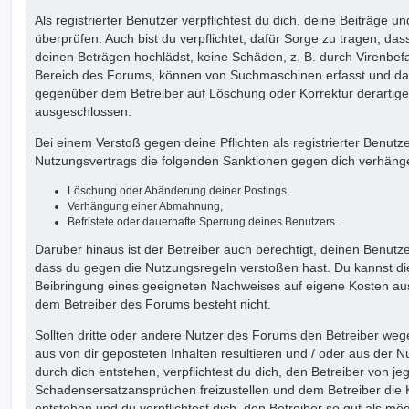
Als registrierter Benutzer verpflichtest du dich, deine Beiträge
überprüfen. Auch bist du verpflichtet, dafür Sorge zu tragen, d
deinen Beträgen hochlädst, keine Schäden, z. B. durch Virenbefa
Bereich des Forums, können von Suchmaschinen erfasst und dam
gegenüber dem Betreiber auf Löschung oder Korrektur derartiger
ausgeschlossen.
Bei einem Verstoß gegen deine Pflichten als registrierter Benut
Nutzungsvertrags die folgenden Sanktionen gegen dich verhäng
Löschung oder Abänderung deiner Postings,
Verhängung einer Abmahnung,
Befristete oder dauerhafte Sperrung deines Benutzers.
Darüber hinaus ist der Betreiber auch berechtigt, deinen Benutz
dass du gegen die Nutzungsregeln verstoßen hast. Du kannst d
Beibringung eines geeigneten Nachweises auf eigene Kosten a
dem Betreiber des Forums besteht nicht.
Sollten dritte oder andere Nutzer des Forums den Betreiber we
aus von dir geposteten Inhalten resultieren und / oder aus der 
durch dich entstehen, verpflichtest du dich, den Betreiber von j
Schadensersatzansprüchen freizustellen und dem Betreiber die 
entstehen und du verpflichtest dich, den Betreiber so gut als mög