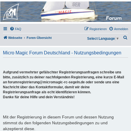
Micro Magic Forum
Deutschland
FAQ
Registrieren
Anmelden
S
Webseite
Foren-Übersicht
Select Language
▼
u
c
Micro Magic Forum Deutschland - Nutzungsbedingungen
h
e
Aufgrund vermehrter gefälschter Registrierungsanfragen schreibe uns
bitte, zusätzlich zu deiner nachfolgenden Registrierung, eine kurze E-Mail
an forumregistrierung@micromagic-rc-segeln.de oder sende uns eine
Nachricht über das Kontaktformular, damit wir deine
Registrierungsanfrage als echt identifizieren können.
Danke für deine Hilfe und dein Verständnis!
Mit der Registrierung in diesem Forum und dessen Nutzung
stimmst du den folgenden Nutzungsbedingungen zu und
akzeptierst diese.