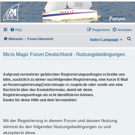
Micro Magic Forum
Deutschland
FAQ
Registrieren
Anmelden
S
Webseite
Foren-Übersicht
Select Language
▼
u
c
Micro Magic Forum Deutschland - Nutzungsbedingungen
h
e
Aufgrund vermehrter gefälschter Registrierungsanfragen schreibe uns
bitte, zusätzlich zu deiner nachfolgenden Registrierung, eine kurze E-Mail
an forumregistrierung@micromagic-rc-segeln.de oder sende uns eine
Nachricht über das Kontaktformular, damit wir deine
Registrierungsanfrage als echt identifizieren können.
Danke für deine Hilfe und dein Verständnis!
Mit der Registrierung in diesem Forum und dessen Nutzung
stimmst du den folgenden Nutzungsbedingungen zu und
akzeptierst diese.