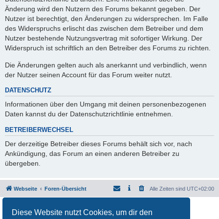
Änderung wird den Nutzern des Forums bekannt gegeben. Der
Nutzer ist berechtigt, den Änderungen zu widersprechen. Im Falle
des Widerspruchs erlischt das zwischen dem Betreiber und dem
Nutzer bestehende Nutzungsvertrag mit sofortiger Wirkung. Der
Widerspruch ist schriftlich an den Betreiber des Forums zu richten.
Die Änderungen gelten auch als anerkannt und verbindlich, wenn
der Nutzer seinen Account für das Forum weiter nutzt.
DATENSCHUTZ
Informationen über den Umgang mit deinen personenbezogenen
Daten kannst du der Datenschutzrichtlinie entnehmen.
BETREIBERWECHSEL
Der derzeitige Betreiber dieses Forums behält sich vor, nach
Ankündigung, das Forum an einen anderen Betreiber zu
übergeben.
Webseite
Foren-Übersicht
Alle Zeiten sind
UTC+02:00
Powered by
phpBB
® Forum Software © phpBB Limited
Diese Website nutzt Cookies, um dir den
Deutsche Übersetzung durch
phpBB.de