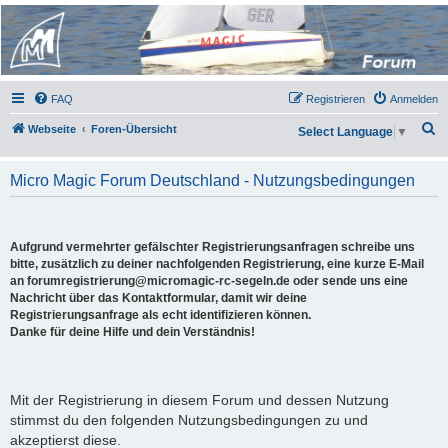
Micro Magic Forum
Deutschland
FAQ
Registrieren
Anmelden
S
Webseite
Foren-Übersicht
Select Language
▼
u
c
Micro Magic Forum Deutschland - Nutzungsbedingungen
h
e
Aufgrund vermehrter gefälschter Registrierungsanfragen schreibe uns
bitte, zusätzlich zu deiner nachfolgenden Registrierung, eine kurze E-Mail
an forumregistrierung@micromagic-rc-segeln.de oder sende uns eine
Nachricht über das Kontaktformular, damit wir deine
Registrierungsanfrage als echt identifizieren können.
Danke für deine Hilfe und dein Verständnis!
Mit der Registrierung in diesem Forum und dessen Nutzung
stimmst du den folgenden Nutzungsbedingungen zu und
akzeptierst diese.