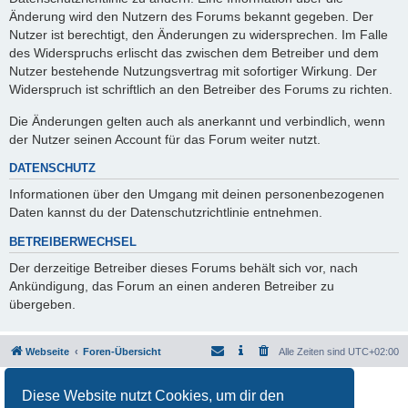
Änderung wird den Nutzern des Forums bekannt gegeben. Der
Nutzer ist berechtigt, den Änderungen zu widersprechen. Im Falle
des Widerspruchs erlischt das zwischen dem Betreiber und dem
Nutzer bestehende Nutzungsvertrag mit sofortiger Wirkung. Der
Widerspruch ist schriftlich an den Betreiber des Forums zu richten.
Die Änderungen gelten auch als anerkannt und verbindlich, wenn
der Nutzer seinen Account für das Forum weiter nutzt.
DATENSCHUTZ
Informationen über den Umgang mit deinen personenbezogenen
Daten kannst du der Datenschutzrichtlinie entnehmen.
BETREIBERWECHSEL
Der derzeitige Betreiber dieses Forums behält sich vor, nach
Ankündigung, das Forum an einen anderen Betreiber zu
übergeben.
Webseite
Foren-Übersicht
Alle Zeiten sind
UTC+02:00
Powered by
phpBB
® Forum Software © phpBB Limited
Diese Website nutzt Cookies, um dir den
Deutsche Übersetzung durch
phpBB.de