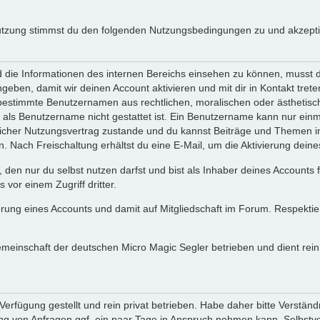
utzung stimmst du den folgenden Nutzungsbedingungen zu und akzeptie
ie Informationen des internen Bereichs einsehen zu können, musst du 
ngeben, damit wir deinen Account aktivieren und mit dir in Kontakt tre
s bestimmte Benutzernamen aus rechtlichen, moralischen oder ästhetis
ls Benutzername nicht gestattet ist. Ein Benutzername kann nur einma
icher Nutzungsvertrag zustande und du kannst Beiträge und Themen im
Nach Freischaltung erhältst du eine E-Mail, um die Aktivierung deine
 den nur du selbst nutzen darfst und bist als Inhaber deines Accounts
vor einem Zugriff dritter.
erung eines Accounts und damit auf Mitgliedschaft im Forum. Respekti
gemeinschaft der deutschen Micro Magic Segler betrieben und dient re
erfügung gestellt und rein privat betrieben. Habe daher bitte Verständ
g von Anfragen ggf. ein paar Tage in Anspruch nehmen kann. Selbstver