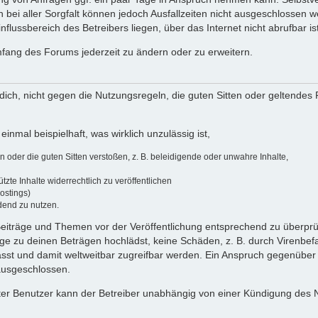
 bei aller Sorgfalt können jedoch Ausfallzeiten nicht ausgeschlossen 
flussbereich des Betreibers liegen, über das Internet nicht abrufbar ist
umfang des Forums jederzeit zu ändern oder zu erweitern.
u dich, nicht gegen die Nutzungsregeln, die guten Sitten oder geltendes
einmal beispielhaft, was wirklich unzulässig ist,
oder die guten Sitten verstoßen, z. B. beleidigende oder unwahre Inhalte,
zte Inhalte widerrechtlich zu veröffentlichen
ostings)
dend zu nutzen.
e Beiträge und Themen vor der Veröffentlichung entsprechend zu überprüf
 zu deinen Beträgen hochlädst, keine Schäden, z. B. durch Virenbefal
st und damit weltweitbar zugreifbar werden. Ein Anspruch gegenüber
 ausgeschlossen.
ierter Benutzer kann der Betreiber unabhängig von einer Kündigung des