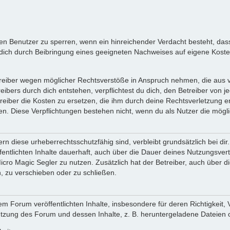
inen Benutzer zu sperren, wenn ein hinreichender Verdacht besteht, d
ich durch Beibringung eines geeigneten Nachweises auf eigene Kost
reiber wegen möglicher Rechtsverstöße in Anspruch nehmen, die aus vo
ibers durch dich entstehen, verpflichtest du dich, den Betreiber von 
iber die Kosten zu ersetzen, die ihm durch deine Rechtsverletzung ent
zen. Diese Verpflichtungen bestehen nicht, wenn du als Nutzer die mögli
n diese urheberrechtsschutzfähig sind, verbleibt grundsätzlich bei d
öffentlichten Inhalte dauerhaft, auch über die Dauer deines Nutzungsve
cro Magic Segler zu nutzen. Zusätzlich hat der Betreiber, auch über 
, zu verschieben oder zu schließen.
m Forum veröffentlichten Inhalte, insbesondere für deren Richtigkeit, 
Nutzung des Forum und dessen Inhalte, z. B. heruntergeladene Dateien