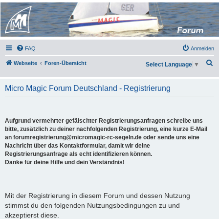
Micro Magic Forum
Deutschland
FAQ
Anmelden
S
Webseite
Foren-Übersicht
Select Language
▼
u
c
Micro Magic Forum Deutschland - Registrierung
h
e
Aufgrund vermehrter gefälschter Registrierungsanfragen schreibe uns
bitte, zusätzlich zu deiner nachfolgenden Registrierung, eine kurze E-Mail
an forumregistrierung@micromagic-rc-segeln.de oder sende uns eine
Nachricht über das Kontaktformular, damit wir deine
Registrierungsanfrage als echt identifizieren können.
Danke für deine Hilfe und dein Verständnis!
Mit der Registrierung in diesem Forum und dessen Nutzung
stimmst du den folgenden Nutzungsbedingungen zu und
akzeptierst diese.