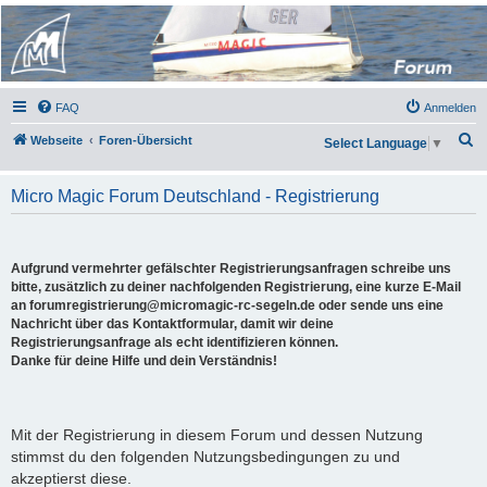
Micro Magic Forum
Deutschland
FAQ
Anmelden
S
Webseite
Foren-Übersicht
Select Language
▼
u
c
Micro Magic Forum Deutschland - Registrierung
h
e
Aufgrund vermehrter gefälschter Registrierungsanfragen schreibe uns
bitte, zusätzlich zu deiner nachfolgenden Registrierung, eine kurze E-Mail
an forumregistrierung@micromagic-rc-segeln.de oder sende uns eine
Nachricht über das Kontaktformular, damit wir deine
Registrierungsanfrage als echt identifizieren können.
Danke für deine Hilfe und dein Verständnis!
Mit der Registrierung in diesem Forum und dessen Nutzung
stimmst du den folgenden Nutzungsbedingungen zu und
akzeptierst diese.