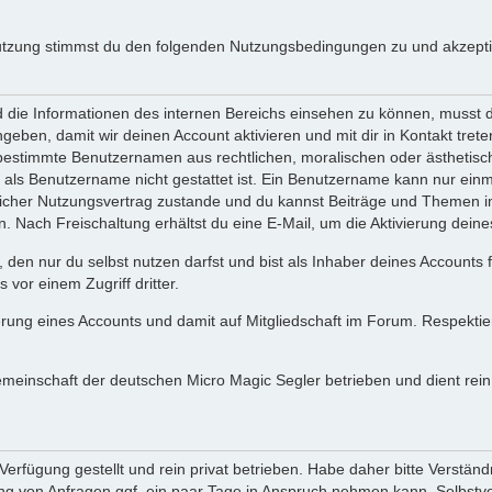
utzung stimmst du den folgenden Nutzungsbedingungen zu und akzeptie
ie Informationen des internen Bereichs einsehen zu können, musst du 
ngeben, damit wir deinen Account aktivieren und mit dir in Kontakt tre
s bestimmte Benutzernamen aus rechtlichen, moralischen oder ästhetis
ls Benutzername nicht gestattet ist. Ein Benutzername kann nur einma
icher Nutzungsvertrag zustande und du kannst Beiträge und Themen im
Nach Freischaltung erhältst du eine E-Mail, um die Aktivierung deine
 den nur du selbst nutzen darfst und bist als Inhaber deines Accounts
vor einem Zugriff dritter.
erung eines Accounts und damit auf Mitgliedschaft im Forum. Respekti
gemeinschaft der deutschen Micro Magic Segler betrieben und dient re
erfügung gestellt und rein privat betrieben. Habe daher bitte Verständ
g von Anfragen ggf. ein paar Tage in Anspruch nehmen kann. Selbstver