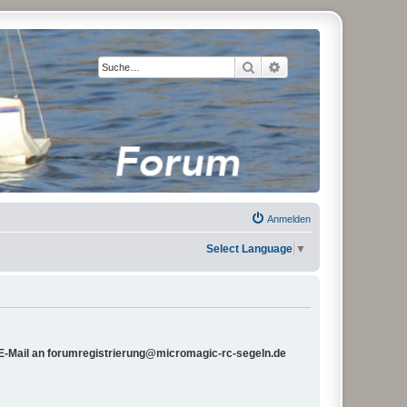
Suche
Erweiterte Suche
Anmelden
Select Language
▼
e E-Mail an forumregistrierung@micromagic-rc-segeln.de