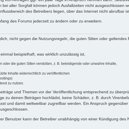
 bei aller Sorgfalt können jedoch Ausfallzeiten nicht ausgeschlossen 
flussbereich des Betreibers liegen, über das Internet nicht abrufbar ist
umfang des Forums jederzeit zu ändern oder zu erweitern.
u dich, nicht gegen die Nutzungsregeln, die guten Sitten oder geltendes
einmal beispielhaft, was wirklich unzulässig ist,
oder die guten Sitten verstoßen, z. B. beleidigende oder unwahre Inhalte,
zte Inhalte widerrechtlich zu veröffentlichen
ostings)
dend zu nutzen.
e Beiträge und Themen vor der Veröffentlichung entsprechend zu überprüf
 zu deinen Beträgen hochlädst, keine Schäden, z. B. durch Virenbefal
st und damit weltweitbar zugreifbar werden. Ein Anspruch gegenüber
 ausgeschlossen.
ierter Benutzer kann der Betreiber unabhängig von einer Kündigung des