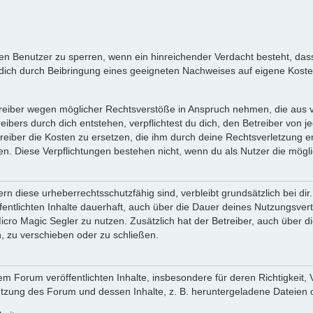
inen Benutzer zu sperren, wenn ein hinreichender Verdacht besteht, d
ich durch Beibringung eines geeigneten Nachweises auf eigene Kost
reiber wegen möglicher Rechtsverstöße in Anspruch nehmen, die aus vo
ibers durch dich entstehen, verpflichtest du dich, den Betreiber von 
iber die Kosten zu ersetzen, die ihm durch deine Rechtsverletzung ent
zen. Diese Verpflichtungen bestehen nicht, wenn du als Nutzer die mögli
n diese urheberrechtsschutzfähig sind, verbleibt grundsätzlich bei d
öffentlichten Inhalte dauerhaft, auch über die Dauer deines Nutzungsve
cro Magic Segler zu nutzen. Zusätzlich hat der Betreiber, auch über 
, zu verschieben oder zu schließen.
m Forum veröffentlichten Inhalte, insbesondere für deren Richtigkeit, 
Nutzung des Forum und dessen Inhalte, z. B. heruntergeladene Dateien