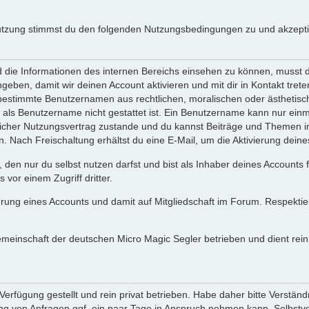
utzung stimmst du den folgenden Nutzungsbedingungen zu und akzeptie
ie Informationen des internen Bereichs einsehen zu können, musst du 
ngeben, damit wir deinen Account aktivieren und mit dir in Kontakt tre
s bestimmte Benutzernamen aus rechtlichen, moralischen oder ästhetis
ls Benutzername nicht gestattet ist. Ein Benutzername kann nur einma
icher Nutzungsvertrag zustande und du kannst Beiträge und Themen im
Nach Freischaltung erhältst du eine E-Mail, um die Aktivierung deine
 den nur du selbst nutzen darfst und bist als Inhaber deines Accounts
vor einem Zugriff dritter.
erung eines Accounts und damit auf Mitgliedschaft im Forum. Respekti
gemeinschaft der deutschen Micro Magic Segler betrieben und dient re
erfügung gestellt und rein privat betrieben. Habe daher bitte Verständ
g von Anfragen ggf. ein paar Tage in Anspruch nehmen kann. Selbstver