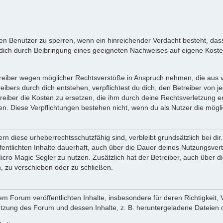
inen Benutzer zu sperren, wenn ein hinreichender Verdacht besteht, d
ich durch Beibringung eines geeigneten Nachweises auf eigene Kost
reiber wegen möglicher Rechtsverstöße in Anspruch nehmen, die aus vo
ibers durch dich entstehen, verpflichtest du dich, den Betreiber von 
iber die Kosten zu ersetzen, die ihm durch deine Rechtsverletzung ent
zen. Diese Verpflichtungen bestehen nicht, wenn du als Nutzer die mögli
n diese urheberrechtsschutzfähig sind, verbleibt grundsätzlich bei d
öffentlichten Inhalte dauerhaft, auch über die Dauer deines Nutzungsve
cro Magic Segler zu nutzen. Zusätzlich hat der Betreiber, auch über 
, zu verschieben oder zu schließen.
m Forum veröffentlichten Inhalte, insbesondere für deren Richtigkeit, 
Nutzung des Forum und dessen Inhalte, z. B. heruntergeladene Dateien