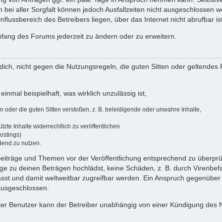
 bei aller Sorgfalt können jedoch Ausfallzeiten nicht ausgeschlossen 
flussbereich des Betreibers liegen, über das Internet nicht abrufbar ist
umfang des Forums jederzeit zu ändern oder zu erweitern.
u dich, nicht gegen die Nutzungsregeln, die guten Sitten oder geltendes
einmal beispielhaft, was wirklich unzulässig ist,
oder die guten Sitten verstoßen, z. B. beleidigende oder unwahre Inhalte,
zte Inhalte widerrechtlich zu veröffentlichen
ostings)
dend zu nutzen.
e Beiträge und Themen vor der Veröffentlichung entsprechend zu überprüf
 zu deinen Beträgen hochlädst, keine Schäden, z. B. durch Virenbefal
st und damit weltweitbar zugreifbar werden. Ein Anspruch gegenüber
 ausgeschlossen.
ierter Benutzer kann der Betreiber unabhängig von einer Kündigung des